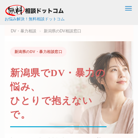
Me
お悩み解決！無料相談ドットコム
DV・暴力相談
›
新潟県のDV相談窓口
新潟県のDV・暴力相談窓口
新潟県で
DV・暴力
の
悩み、
ひとりで抱えない
で。