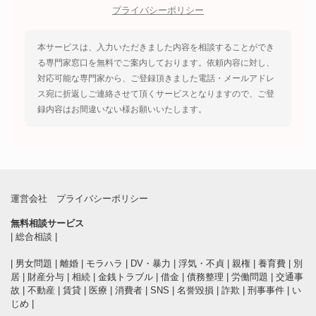
プライバシーポリシー
本サービスは、入力いただきました内容を相談することができ
る専門家窓口を無料でご案内しております。依頼内容に対し、
対応可能な専門家から、ご登録頂きました電話・メールアドレ
ス宛に折返しご連絡させて頂くサービスとなりますので、ご登
録内容はお間違いない様お願いいたします。
運営会社
プライバシーポリシー
無料相談サービス
|
総合相談
|
|
男女問題
|
離婚
|
モラハラ
|
DV・暴力
|
浮気・不貞
|
親権
|
養育費
|
別
居
|
財産分与
|
相続
|
金銭トラブル
|
借金
|
債務整理
|
労働問題
|
交通事
故
|
不動産
|
賃貸
|
医療
|
消費者
|
SNS
|
名誉毀損
|
詐欺
|
刑事事件
|
い
じめ
|