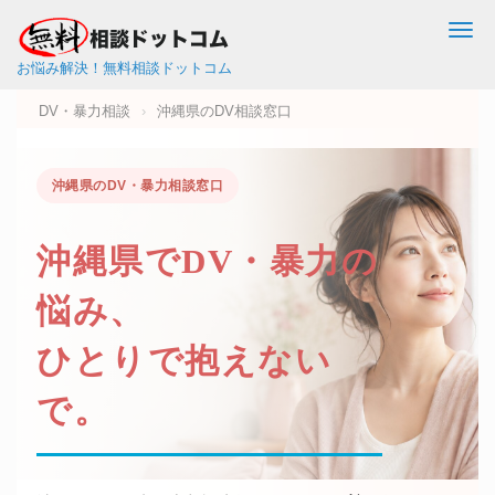
Me
お悩み解決！無料相談ドットコム
DV・暴力相談
›
沖縄県のDV相談窓口
沖縄県のDV・暴力相談窓口
沖縄県で
DV・暴力
の
悩み、
ひとりで抱えない
で。