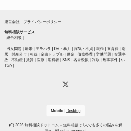
運営会社
プライバシーポリシー
無料相談サービス
|
総合相談
|
|
男女問題
|
離婚
|
モラハラ
|
DV・暴力
|
浮気・不貞
|
親権
|
養育費
|
別
居
|
財産分与
|
相続
|
金銭トラブル
|
借金
|
債務整理
|
労働問題
|
交通事
故
|
不動産
|
賃貸
|
医療
|
消費者
|
SNS
|
名誉毀損
|
詐欺
|
刑事事件
|
い
じめ
|
Mobile
|
Desktop
(C) 2026
無料相談ドットコム – 無料相談で1人でも多くの悩みを解
決へ
. All rights reserved.