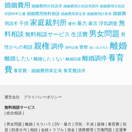
婚姻費用
婚姻費用分担請求
婚姻費用分担請求調停
婚姻費用分担請
婚姻費用無料相談
婚姻費
求調停申立書
婚姻費用算定表
婚姻費用計算表
家庭裁判所
無
子供
暴力
浮気調査
暴言
用請求
審判
男女問題
料相談
無料相談サービス
生活費
男
離婚
親権
調停
性からの相談
警察
調停証書
追い出された
養育
離婚調停
離婚したい
離婚したくない
離婚回避
費
養育費・婚姻費用算定表
養育費請求
運営会社
プライバシーポリシー
無料相談サービス
|
総合相談
|
|
男女問題
|
離婚
|
モラハラ
|
DV・暴力
|
浮気・不貞
|
親権
|
養育費
|
別
居
|
財産分与
|
相続
|
金銭トラブル
|
借金
|
債務整理
|
労働問題
|
交通事