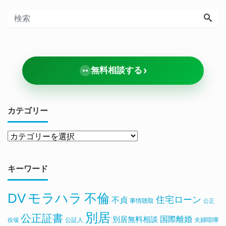
›
無料相談する
カテゴリー
キーワード
DV
モラハラ
不倫
住宅ローン
不貞
事情聴取
公正
別居
公正証書
国際離婚
別居無料相談
公証人
夫婦喧嘩
役場