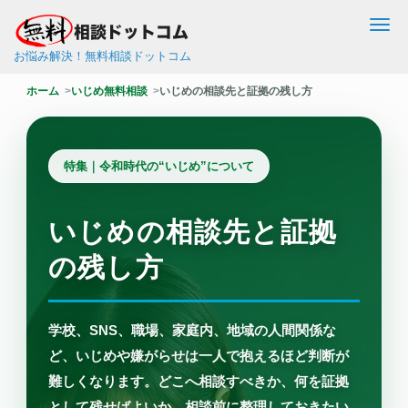
Me
お悩み解決！無料相談ドットコム
ホーム
いじめ無料相談
いじめの相談先と証拠の残し方
特集｜令和時代の“いじめ”について
いじめの相談先と証拠
の残し方
学校、SNS、職場、家庭内、地域の人間関係な
ど、いじめや嫌がらせは一人で抱えるほど判断が
難しくなります。どこへ相談すべきか、何を証拠
として残せばよいか、相談前に整理しておきたい