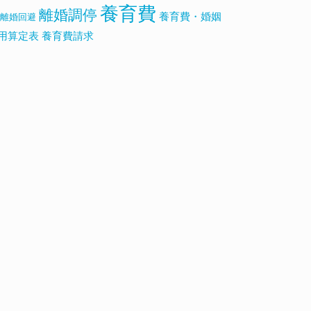
養育費
離婚調停
養育費・婚姻
離婚回避
用算定表
養育費請求