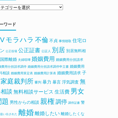
ーワード
V
モラハラ
不倫
住宅ロ
不貞
事情聴取
別居
公正証書
ン
別居無料相
公証人
公正役場
婚姻費用
国際離婚
婚姻費用分担請求
夫婦喧嘩
婚姻費用
姻費用分担請求調停
婚姻費用分担請求調停申立書
子
料相談
婚姻費用請求
婚姻費用算定表
婚姻費用計算表
家庭裁判所
無
暴力
浮気調査
暴言
審判
男女
料相談
無料相談サービス
生活費
親権
問題
調停
男性からの相談
警
調停証書
離婚
離婚したい
離婚したくな
追い出された