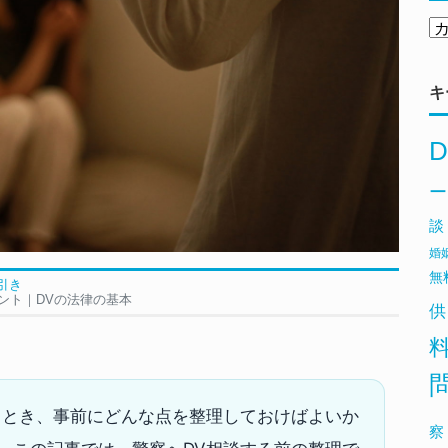
キ
D
ー
談
婚
無
引き
ント｜DVの法律の基本
供
うとき、事前にどんな点を整理しておけばよいか
察