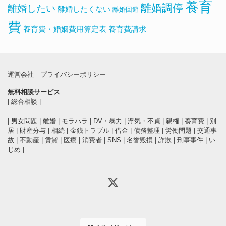
養育
離婚調停
離婚したい
離婚したくない
離婚回避
費
養育費・婚姻費用算定表
養育費請求
運営会社
プライバシーポリシー
無料相談サービス
|
総合相談
|
|
男女問題
|
離婚
|
モラハラ
|
DV・暴力
|
浮気・不貞
|
親権
|
養育費
|
別
居
|
財産分与
|
相続
|
金銭トラブル
|
借金
|
債務整理
|
労働問題
|
交通事
故
|
不動産
|
賃貸
|
医療
|
消費者
|
SNS
|
名誉毀損
|
詐欺
|
刑事事件
|
い
じめ
|