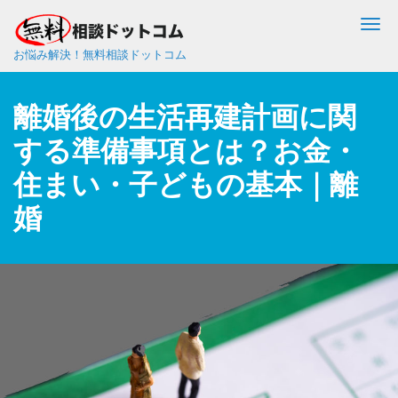
Me
お悩み解決！無料相談ドットコム
離婚後の生活再建計画に関
する準備事項とは？お金・
住まい・子どもの基本｜離
婚