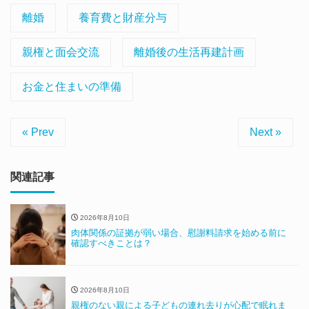
離婚
養育費と財産分与
親権と面会交流
離婚後の生活再建計画
お金と住まいの準備
« Prev
Next »
関連記事
2026年8月10日
肉体関係の証拠が弱い場合、慰謝料請求を始める前に
確認すべきことは？
2026年8月10日
親権のない親による子どもの連れ去りが心配で眠れま