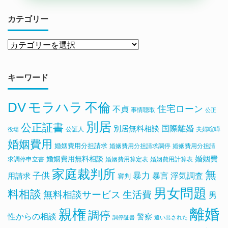
カテゴリー
キーワード
DV
モラハラ
不倫
住宅ローン
不貞
事情聴取
公正
別居
公正証書
国際離婚
別居無料相談
公証人
夫婦喧嘩
役場
婚姻費用
婚姻費用分担請求
婚姻費用分担請求調停
婚姻費用分担請
婚姻費用無料相談
婚姻費
求調停申立書
婚姻費用算定表
婚姻費用計算表
家庭裁判所
無
子供
暴力
浮気調査
暴言
用請求
審判
男女問題
料相談
無料相談サービス
生活費
男
離婚
親権
調停
性からの相談
警察
調停証書
追い出された