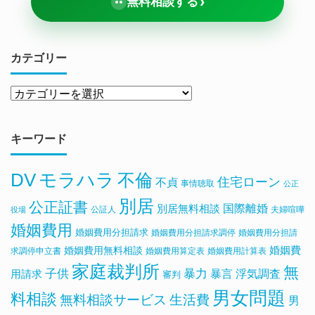
›
無料相談する
カテゴリー
キーワード
DV
モラハラ
不倫
住宅ローン
不貞
事情聴取
公正
別居
公正証書
国際離婚
別居無料相談
公証人
夫婦喧嘩
役場
婚姻費用
婚姻費用分担請求
婚姻費用分担請求調停
婚姻費用分担請
婚姻費用無料相談
婚姻費
求調停申立書
婚姻費用算定表
婚姻費用計算表
家庭裁判所
無
子供
暴力
浮気調査
暴言
用請求
審判
男女問題
料相談
無料相談サービス
生活費
男