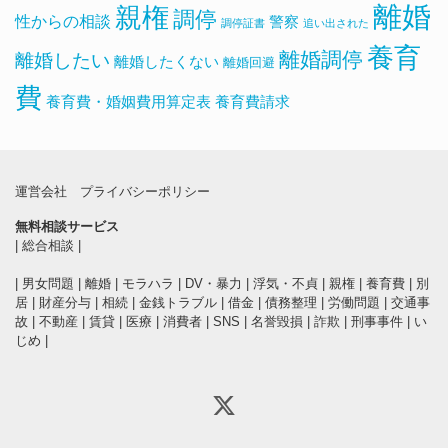
離婚
親権
調停
性からの相談
警察
調停証書
追い出された
養育
離婚調停
離婚したい
離婚したくない
離婚回避
費
養育費・婚姻費用算定表
養育費請求
運営会社
プライバシーポリシー
無料相談サービス
|
総合相談
|
|
男女問題
|
離婚
|
モラハラ
|
DV・暴力
|
浮気・不貞
|
親権
|
養育費
|
別
居
|
財産分与
|
相続
|
金銭トラブル
|
借金
|
債務整理
|
労働問題
|
交通事
故
|
不動産
|
賃貸
|
医療
|
消費者
|
SNS
|
名誉毀損
|
詐欺
|
刑事事件
|
い
じめ
|