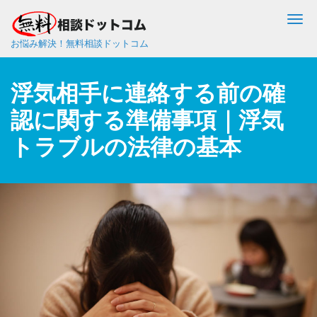
Me
お悩み解決！無料相談ドットコム
浮気相手に連絡する前の確
認に関する準備事項｜浮気
トラブルの法律の基本