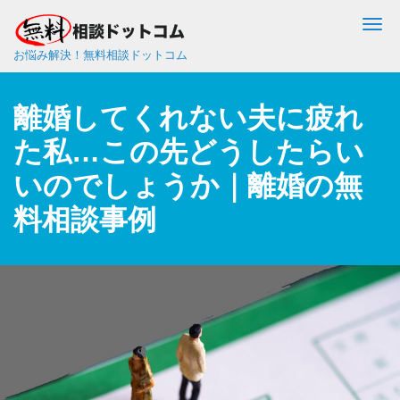
Me
お悩み解決！無料相談ドットコム
離婚してくれない夫に疲れ
た私…この先どうしたらい
いのでしょうか｜離婚の無
料相談事例