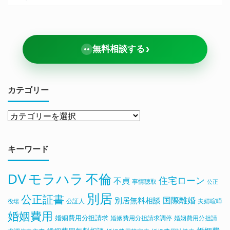
›
無料相談する
カテゴリー
キーワード
DV
モラハラ
不倫
住宅ローン
不貞
事情聴取
公正
別居
公正証書
国際離婚
別居無料相談
公証人
夫婦喧嘩
役場
婚姻費用
婚姻費用分担請求
婚姻費用分担請求調停
婚姻費用分担請