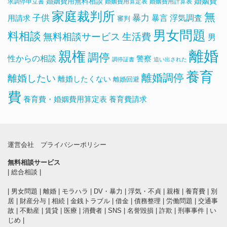
婚姻費用無料相談
婚姻費
求調停申立書
婚姻費用算定表
婚姻費用計算表
家庭裁判所
無
子供
暴力
浮気調査
暴言
用請求
審判
男女問題
料相談
無料相談サービス
生活費
男
離婚
親権
調停
性からの相談
警察
調停証書
追い出された
養育
離婚調停
離婚したい
離婚したくない
離婚回避
費
養育費・婚姻費用算定表
養育費請求
運営会社
プライバシーポリシー
無料相談サービス
|
総合相談
|
|
男女問題
|
離婚
|
モラハラ
|
DV・暴力
|
浮気・不貞
|
親権
|
養育費
|
別
居
|
財産分与
|
相続
|
金銭トラブル
|
借金
|
債務整理
|
労働問題
|
交通事
故
|
不動産
|
賃貸
|
医療
|
消費者
|
SNS
|
名誉毀損
|
詐欺
|
刑事事件
|
い
じめ
|