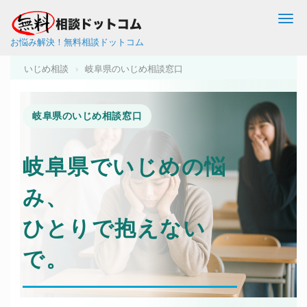
Me
お悩み解決！無料相談ドットコム
いじめ相談
›
岐阜県のいじめ相談窓口
岐阜県のいじめ相談窓口
岐阜県で
いじめ
の悩
み、
ひとりで抱えない
で。