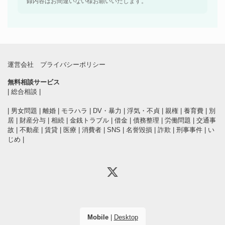
録内容はお間違いない様お願いいたします。
運営会社
プライバシーポリシー
無料相談サービス
|
総合相談
|
|
男女問題
|
離婚
|
モラハラ
|
DV・暴力
|
浮気・不貞
|
親権
|
養育費
|
別
居
|
財産分与
|
相続
|
金銭トラブル
|
借金
|
債務整理
|
労働問題
|
交通事
故
|
不動産
|
賃貸
|
医療
|
消費者
|
SNS
|
名誉毀損
|
詐欺
|
刑事事件
|
い
じめ
|
Mobile
|
Desktop