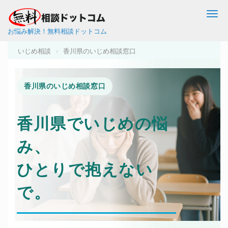
Me
お悩み解決！無料相談ドットコム
いじめ相談
›
香川県のいじめ相談窓口
香川県のいじめ相談窓口
香川県で
いじめ
の悩
み、
ひとりで抱えない
で。