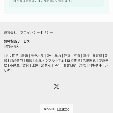
録内容はお間違いない様お願いいたします。
運営会社
プライバシーポリシー
無料相談サービス
|
総合相談
|
|
男女問題
|
離婚
|
モラハラ
|
DV・暴力
|
浮気・不貞
|
親権
|
養育費
|
別
居
|
財産分与
|
相続
|
金銭トラブル
|
借金
|
債務整理
|
労働問題
|
交通事
故
|
不動産
|
賃貸
|
医療
|
消費者
|
SNS
|
名誉毀損
|
詐欺
|
刑事事件
|
い
じめ
|
Mobile
|
Desktop