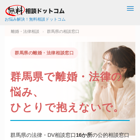
Me
お悩み解決！無料相談ドットコム
離婚・法律相談
›
群馬県の相談窓口
群馬県の離婚・法律相談窓口
群馬県で
離婚・法律
の
悩み、
ひとりで抱えないで。
群馬県の法律・DV相談窓口
16か所
の公的相談窓口