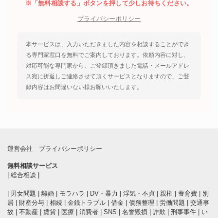
※「無料相談する」ボタンを押して少しお待ちください。
プライバシーポリシー
本サービスは、入力いただきました内容を相談することができ
る専門家窓口を無料でご案内しております。依頼内容に対し、
対応可能な専門家から、ご登録頂きました電話・メールアドレ
ス宛に折返しご連絡させて頂くサービスとなりますので、ご登
録内容はお間違いない様お願いいたします。
運営会社
プライバシーポリシー
無料相談サービス
|
総合相談
|
|
男女問題
|
離婚
|
モラハラ
|
DV・暴力
|
浮気・不貞
|
親権
|
養育費
|
別
居
|
財産分与
|
相続
|
金銭トラブル
|
借金
|
債務整理
|
労働問題
|
交通事
故
|
不動産
|
賃貸
|
医療
|
消費者
|
SNS
|
名誉毀損
|
詐欺
|
刑事事件
|
い