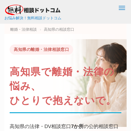
Me
お悩み解決！無料相談ドットコム
離婚・法律相談
›
高知県の相談窓口
高知県の離婚・法律相談窓口
高知県で
離婚・法律
の
悩み、
ひとりで抱えないで。
高知県の法律・DV相談窓口
7か所
の公的相談窓口