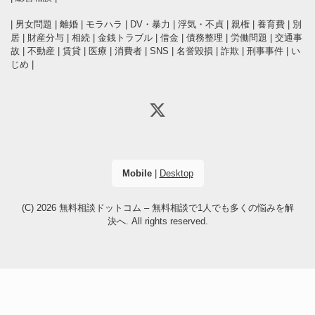
|
男女問題
|
離婚
|
モラハラ
|
DV・暴力
|
浮気・不貞
|
親権
|
養育費
|
別
居
|
財産分与
|
相続
|
金銭トラブル
|
借金
|
債務整理
|
労働問題
|
交通事
故
|
不動産
|
賃貸
|
医療
|
消費者
|
SNS
|
名誉毀損
|
詐欺
|
刑事事件
|
い
じめ
|
Mobile
|
Desktop
(C) 2026
無料相談ドットコム – 無料相談で1人でも多くの悩みを解
決へ
. All rights reserved.