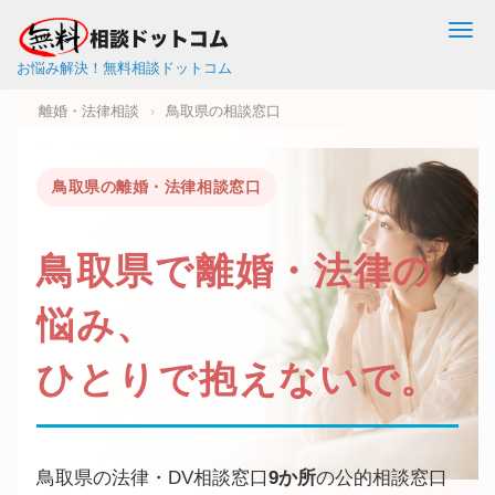
Me
お悩み解決！無料相談ドットコム
離婚・法律相談
›
鳥取県の相談窓口
鳥取県の離婚・法律相談窓口
鳥取県で
離婚・法律
の
悩み、
ひとりで抱えないで。
鳥取県の法律・DV相談窓口
9か所
の公的相談窓口