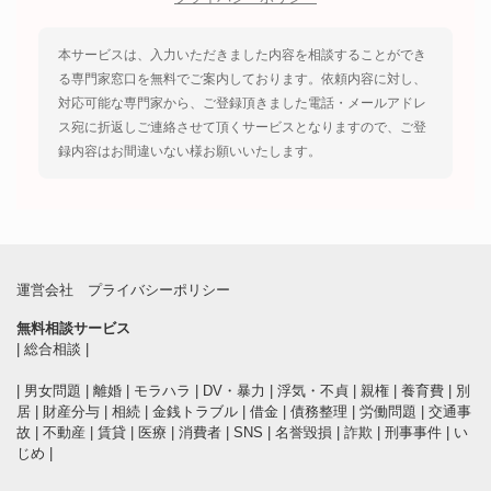
本サービスは、入力いただきました内容を相談することができ
る専門家窓口を無料でご案内しております。依頼内容に対し、
対応可能な専門家から、ご登録頂きました電話・メールアドレ
ス宛に折返しご連絡させて頂くサービスとなりますので、ご登
録内容はお間違いない様お願いいたします。
運営会社
プライバシーポリシー
無料相談サービス
|
総合相談
|
|
男女問題
|
離婚
|
モラハラ
|
DV・暴力
|
浮気・不貞
|
親権
|
養育費
|
別
居
|
財産分与
|
相続
|
金銭トラブル
|
借金
|
債務整理
|
労働問題
|
交通事
故
|
不動産
|
賃貸
|
医療
|
消費者
|
SNS
|
名誉毀損
|
詐欺
|
刑事事件
|
い
じめ
|