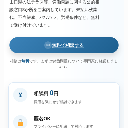
山口県の法テラス等、労働問題に関する公的相
談窓口
8か所
をご案内しています。未払い残業
代、不当解雇、パワハラ、労働条件など、無料
で受け付けています。
無料で相談する
✉
相談は
無料
です。まずは労働問題について専門家に確認しまし
ょう。
0
相談料
円
¥
費用を気にせず相談できます
匿名OK
プライバシーに配慮して対応します