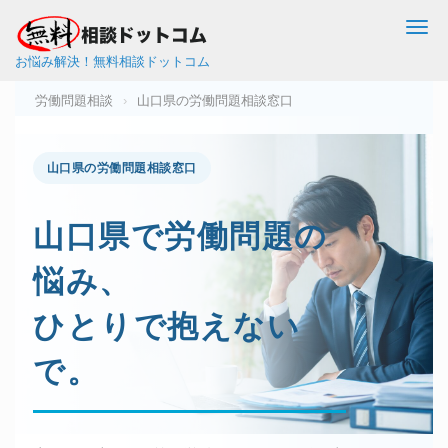
Me
お悩み解決！無料相談ドットコム
労働問題相談
›
山口県の労働問題相談窓口
山口県の労働問題相談窓口
山口県で
労働問題
の
悩み、
ひとりで抱えない
で。