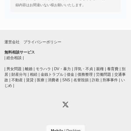
録内容はお間違いない様お願いいたします。
運営会社
プライバシーポリシー
無料相談サービス
|
総合相談
|
|
男女問題
|
離婚
|
モラハラ
|
DV・暴力
|
浮気・不貞
|
親権
|
養育費
|
別
居
|
財産分与
|
相続
|
金銭トラブル
|
借金
|
債務整理
|
労働問題
|
交通事
故
|
不動産
|
賃貸
|
医療
|
消費者
|
SNS
|
名誉毀損
|
詐欺
|
刑事事件
|
い
じめ
|
Mobile
|
Desktop