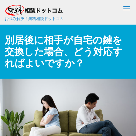
Me
お悩み解決！無料相談ドットコム
別居後に相手が自宅の鍵を
交換した場合、どう対応す
ればよいですか？