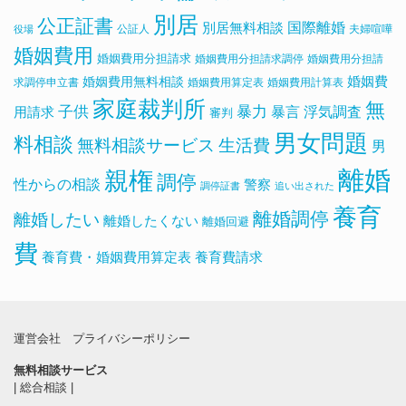
別居
公正証書
国際離婚
別居無料相談
公証人
夫婦喧嘩
役場
婚姻費用
婚姻費用分担請求
婚姻費用分担請求調停
婚姻費用分担請
婚姻費用無料相談
婚姻費
求調停申立書
婚姻費用算定表
婚姻費用計算表
家庭裁判所
無
子供
暴力
浮気調査
暴言
用請求
審判
男女問題
料相談
無料相談サービス
生活費
男
離婚
親権
調停
性からの相談
警察
調停証書
追い出された
養育
離婚調停
離婚したい
離婚したくない
離婚回避
費
養育費・婚姻費用算定表
養育費請求
運営会社
プライバシーポリシー
無料相談サービス
|
総合相談
|