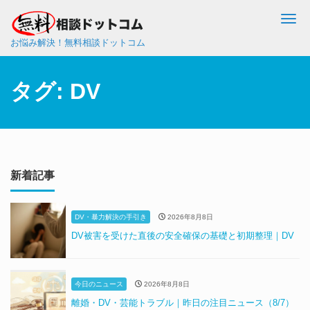
Me
お悩み解決！無料相談ドットコム
タグ:
DV
新着記事
DV・暴力解決の手引き
2026年8月8日
DV被害を受けた直後の安全確保の基礎と初期整理｜DV
今日のニュース
2026年8月8日
離婚・DV・芸能トラブル｜昨日の注目ニュース（8/7）