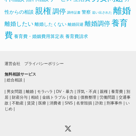
離婚
親権
調停
性からの相談
警察
調停証書
追い出された
養育
離婚調停
離婚したい
離婚したくない
離婚回避
費
養育費・婚姻費用算定表
養育費請求
運営会社
プライバシーポリシー
無料相談サービス
|
総合相談
|
|
男女問題
|
離婚
|
モラハラ
|
DV・暴力
|
浮気・不貞
|
親権
|
養育費
|
別
居
|
財産分与
|
相続
|
金銭トラブル
|
借金
|
債務整理
|
労働問題
|
交通事
故
|
不動産
|
賃貸
|
医療
|
消費者
|
SNS
|
名誉毀損
|
詐欺
|
刑事事件
|
い
じめ
|