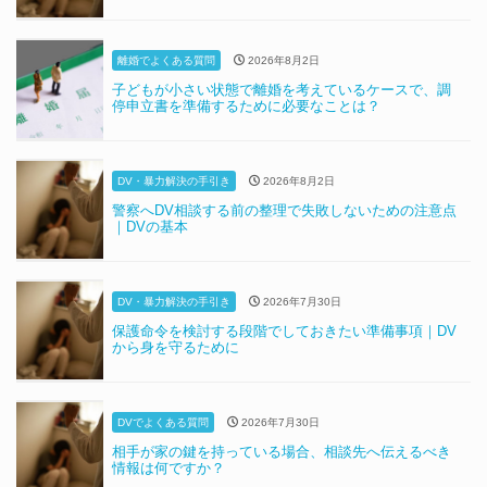
離婚でよくある質問
2026年8月2日
子どもが小さい状態で離婚を考えているケースで、調
停申立書を準備するために必要なことは？
DV・暴力解決の手引き
2026年8月2日
警察へDV相談する前の整理で失敗しないための注意点
｜DVの基本
DV・暴力解決の手引き
2026年7月30日
保護命令を検討する段階でしておきたい準備事項｜DV
から身を守るために
DVでよくある質問
2026年7月30日
相手が家の鍵を持っている場合、相談先へ伝えるべき
情報は何ですか？