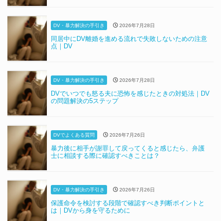
DV・暴力解決の手引き
2026年7月28日
同居中にDV離婚を進める流れで失敗しないための注意
点｜DV
DV・暴力解決の手引き
2026年7月28日
DVでいつでも怒る夫に恐怖を感じたときの対処法｜DV
の問題解決の5ステップ
DVでよくある質問
2026年7月26日
暴力後に相手が謝罪して戻ってくると感じたら、弁護
士に相談する際に確認すべきことは？
DV・暴力解決の手引き
2026年7月26日
保護命令を検討する段階で確認すべき判断ポイントと
は｜DVから身を守るために