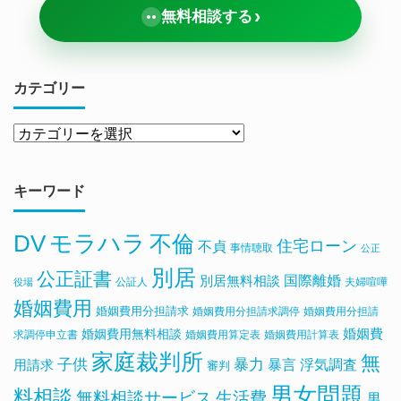
›
無料相談する
カテゴリー
キーワード
DV
モラハラ
不倫
住宅ローン
不貞
事情聴取
公正
別居
公正証書
国際離婚
別居無料相談
公証人
夫婦喧嘩
役場
婚姻費用
婚姻費用分担請求
婚姻費用分担請求調停
婚姻費用分担請
婚姻費用無料相談
婚姻費
求調停申立書
婚姻費用算定表
婚姻費用計算表
家庭裁判所
無
子供
暴力
浮気調査
暴言
用請求
審判
男女問題
料相談
無料相談サービス
生活費
男