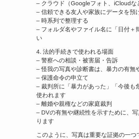
– クラウド（Googleフォト、iClo
– 信頼できる友人や家族にデータを預
– 時系列で整理する
– フォルダ名やファイル名に「日付
い
4. 法的手続きで使われる場面
– 警察への相談・被害届・告訴
– 怪我の写真や診断書は、暴力の有無
– 保護命令の申立て
– 裁判所に「暴力があった」「今後
使われます
– 離婚や親権などの家庭裁判
– DVの有無や継続性を示すために、
ります
このように、写真は重要な証拠の一つ