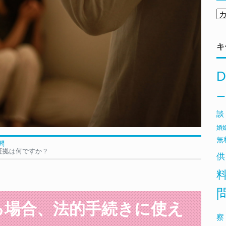
キ
D
ー
談
婚
無
問
証拠は何ですか？
供
る場合、法的手続きに使え
察