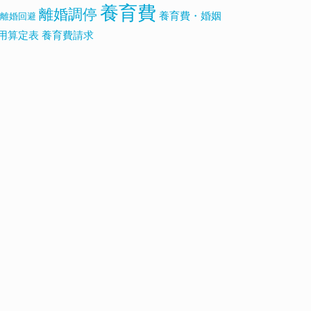
養育費
離婚調停
養育費・婚姻
離婚回避
用算定表
養育費請求