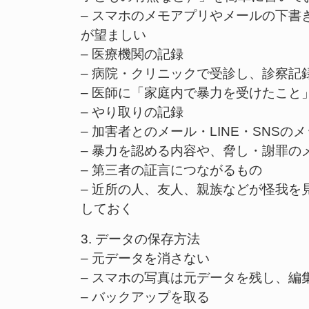
– スマホのメモアプリやメールの下
が望ましい
– 医療機関の記録
– 病院・クリニックで受診し、診察記
– 医師に「家庭内で暴力を受けたこ
– やり取りの記録
– 加害者とのメール・LINE・SNS
– 暴力を認める内容や、脅し・謝罪の
– 第三者の証言につながるもの
– 近所の人、友人、親族などが怪我
しておく
3. データの保存方法
– 元データを消さない
– スマホの写真は元データを残し、編
– バックアップを取る