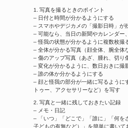
1. 写真を撮るときのポイント
– 日付と時間が分かるようにする
– スマホやデジカメの「撮影日時」が
– 可能なら、当日の新聞やカレンダー
– 怪我の状態が分かるように複数枚撮
– 全体が分かる写真（顔全体、腕全体
– 傷のアップ写真（あざ、腫れ、切り
– 変化が分かるように、数日おきに撮
– 誰の体か分かるようにする
– 顔と怪我の部分が一緒に写るよう
トゥー、アクセサリーなど）を写す
2. 写真と一緒に残しておきたい記録
– メモ・日記
– 「いつ」「どこで」「誰に」「何
子どもの有無など）」を簡単に書いて