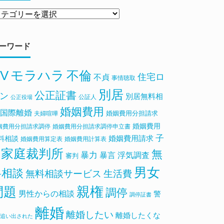
ーワード
V
モラハラ
不倫
住宅ロ
不貞
事情聴取
別居
公正証書
ン
別居無料相
公証人
公正役場
婚姻費用
国際離婚
婚姻費用分担請求
夫婦喧嘩
婚姻費用
姻費用分担請求調停
婚姻費用分担請求調停申立書
子
料相談
婚姻費用請求
婚姻費用算定表
婚姻費用計算表
家庭裁判所
無
暴力
浮気調査
暴言
審判
男女
料相談
無料相談サービス
生活費
親権
問題
調停
男性からの相談
警
調停証書
離婚
離婚したい
離婚したくな
追い出された