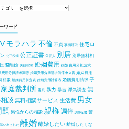
ーワード
V
モラハラ
不倫
住宅ロ
不貞
事情聴取
別居
公正証書
ン
別居無料相
公証人
公正役場
婚姻費用
国際離婚
婚姻費用分担請求
夫婦喧嘩
婚姻費用
姻費用分担請求調停
婚姻費用分担請求調停申立書
子
料相談
婚姻費用請求
婚姻費用算定表
婚姻費用計算表
家庭裁判所
無
暴力
浮気調査
暴言
審判
男女
料相談
無料相談サービス
生活費
親権
問題
調停
男性からの相談
警
調停証書
離婚
離婚したい
離婚したくな
追い出された