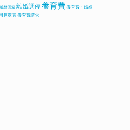
養育費
離婚調停
養育費・婚姻
離婚回避
用算定表
養育費請求