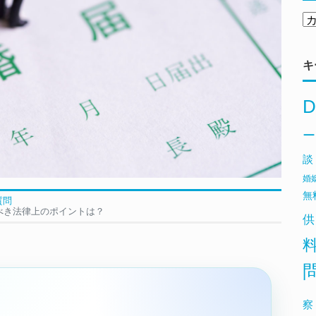
キ
D
ー
談
婚
無
質問
べき法律上のポイントは？
供
察