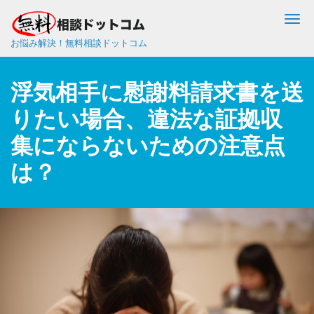
Me
お悩み解決！無料相談ドットコム
浮気相手に慰謝料請求書を送
りたい場合、違法な証拠収
集にならないための注意点
は？