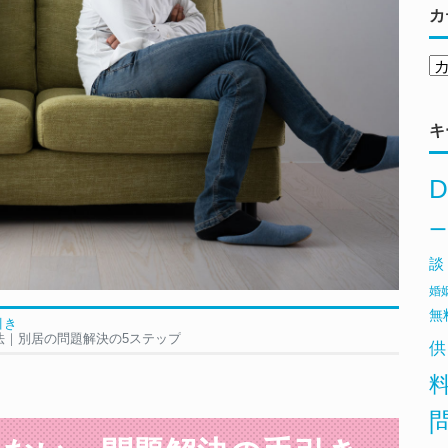
カ
キ
D
ー
談
婚
無
引き
法｜別居の問題解決の5ステップ
供