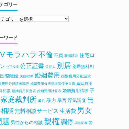
テゴリー
ーワード
V
モラハラ
不倫
住宅ロ
不貞
事情聴取
別居
公正証書
ン
別居無料相
公証人
公正役場
婚姻費用
国際離婚
婚姻費用分担請求
夫婦喧嘩
婚姻費用
姻費用分担請求調停
婚姻費用分担請求調停申立書
子
料相談
婚姻費用請求
婚姻費用算定表
婚姻費用計算表
家庭裁判所
無
暴力
浮気調査
暴言
審判
男女
料相談
無料相談サービス
生活費
親権
問題
調停
男性からの相談
警
調停証書