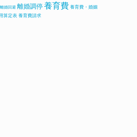
養育費
離婚調停
養育費・婚姻
離婚回避
用算定表
養育費請求