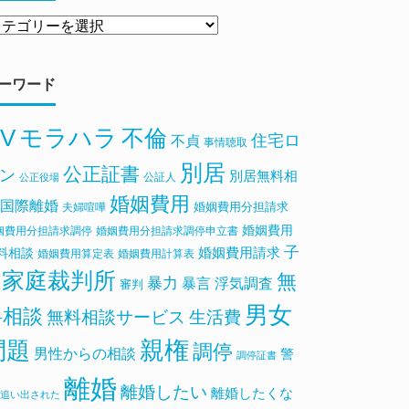
ーワード
V
モラハラ
不倫
住宅ロ
不貞
事情聴取
別居
公正証書
ン
別居無料相
公証人
公正役場
婚姻費用
国際離婚
婚姻費用分担請求
夫婦喧嘩
婚姻費用
姻費用分担請求調停
婚姻費用分担請求調停申立書
子
料相談
婚姻費用請求
婚姻費用算定表
婚姻費用計算表
家庭裁判所
無
暴力
浮気調査
暴言
審判
男女
料相談
無料相談サービス
生活費
親権
問題
調停
男性からの相談
警
調停証書
離婚
離婚したい
離婚したくな
追い出された