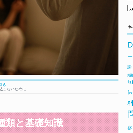
キ
D
ー
談
婚
無
引き
込まないために
供
種類と基礎知識
察