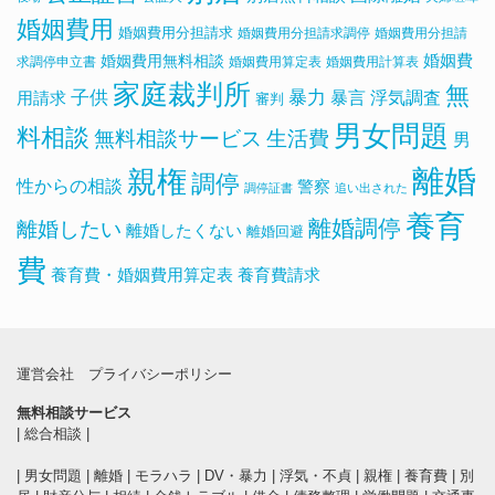
婚姻費用
婚姻費用分担請求
婚姻費用分担請求調停
婚姻費用分担請
婚姻費用無料相談
婚姻費
求調停申立書
婚姻費用算定表
婚姻費用計算表
家庭裁判所
無
子供
暴力
浮気調査
暴言
用請求
審判
男女問題
料相談
無料相談サービス
生活費
男
離婚
親権
調停
性からの相談
警察
調停証書
追い出された
養育
離婚調停
離婚したい
離婚したくない
離婚回避
費
養育費・婚姻費用算定表
養育費請求
運営会社
プライバシーポリシー
無料相談サービス
|
総合相談
|
|
男女問題
|
離婚
|
モラハラ
|
DV・暴力
|
浮気・不貞
|
親権
|
養育費
|
別