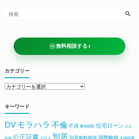
›
無料相談する
カテゴリー
キーワード
DV
モラハラ
不倫
住宅ローン
不貞
事情聴取
公正
別居
公正証書
国際離婚
別居無料相談
公証人
夫婦喧嘩
役場