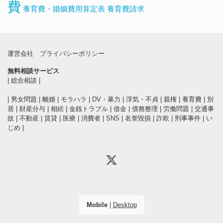
費
養育費・婚姻費用算定表
養育費請求
運営会社
プライバシーポリシー
無料相談サービス
|
総合相談
|
|
男女問題
|
離婚
|
モラハラ
|
DV・暴力
|
浮気・不貞
|
親権
|
養育費
|
別
居
|
財産分与
|
相続
|
金銭トラブル
|
借金
|
債務整理
|
労働問題
|
交通事
故
|
不動産
|
賃貸
|
医療
|
消費者
|
SNS
|
名誉毀損
|
詐欺
|
刑事事件
|
い
じめ
|
Mobile
|
Desktop