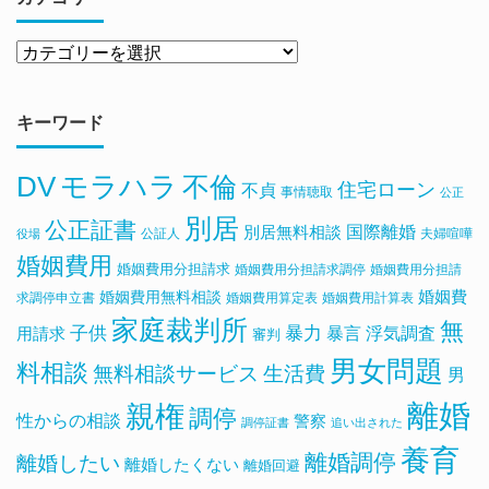
キーワード
DV
モラハラ
不倫
住宅ローン
不貞
事情聴取
公正
別居
公正証書
国際離婚
別居無料相談
公証人
夫婦喧嘩
役場
婚姻費用
婚姻費用分担請求
婚姻費用分担請求調停
婚姻費用分担請
婚姻費用無料相談
婚姻費
求調停申立書
婚姻費用算定表
婚姻費用計算表
家庭裁判所
無
子供
暴力
浮気調査
暴言
用請求
審判
男女問題
料相談
無料相談サービス
生活費
男
離婚
親権
調停
性からの相談
警察
調停証書
追い出された
養育
離婚調停
離婚したい
離婚したくない
離婚回避