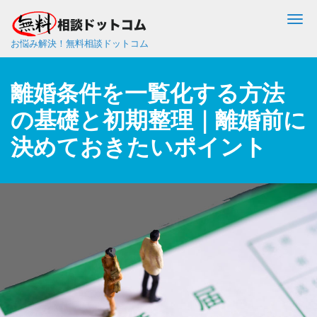
Me
お悩み解決！無料相談ドットコム
離婚条件を一覧化する方法
の基礎と初期整理｜離婚前に
決めておきたいポイント