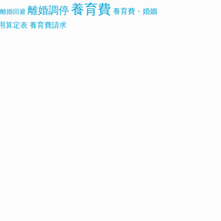
養育費
離婚調停
養育費・婚姻
離婚回避
用算定表
養育費請求