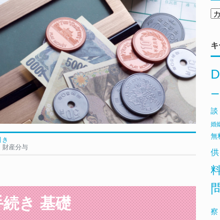
キ
D
ー
談
婚
無
引き
｜財産分与
供
続き 基礎
察