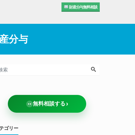
財産分与無料相談
産分与
›
無料相談する
テゴリー