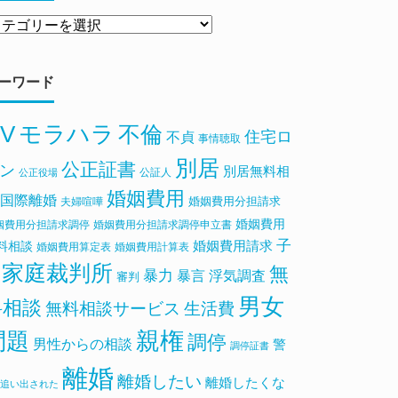
ーワード
V
モラハラ
不倫
住宅ロ
不貞
事情聴取
別居
公正証書
ン
別居無料相
公証人
公正役場
婚姻費用
国際離婚
婚姻費用分担請求
夫婦喧嘩
婚姻費用
姻費用分担請求調停
婚姻費用分担請求調停申立書
子
料相談
婚姻費用請求
婚姻費用算定表
婚姻費用計算表
家庭裁判所
無
暴力
浮気調査
暴言
審判
男女
料相談
無料相談サービス
生活費
親権
問題
調停
男性からの相談
警
調停証書
離婚
離婚したい
離婚したくな
追い出された