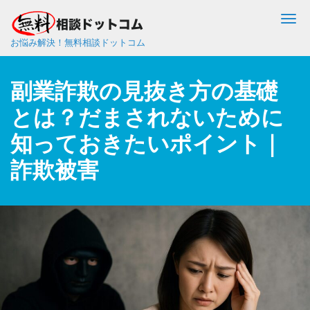
Me
お悩み解決！無料相談ドットコム
副業詐欺の見抜き方の基礎
とは？だまされないために
知っておきたいポイント｜
詐欺被害