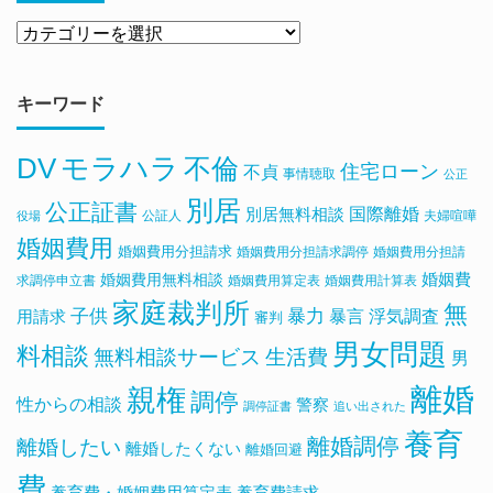
キーワード
DV
モラハラ
不倫
住宅ローン
不貞
事情聴取
公正
別居
公正証書
国際離婚
別居無料相談
公証人
夫婦喧嘩
役場
婚姻費用
婚姻費用分担請求
婚姻費用分担請求調停
婚姻費用分担請
婚姻費用無料相談
婚姻費
求調停申立書
婚姻費用算定表
婚姻費用計算表
家庭裁判所
無
子供
暴力
浮気調査
暴言
用請求
審判
男女問題
料相談
無料相談サービス
生活費
男
離婚
親権
調停
性からの相談
警察
調停証書
追い出された
養育
離婚調停
離婚したい
離婚したくない
離婚回避
費
養育費・婚姻費用算定表
養育費請求