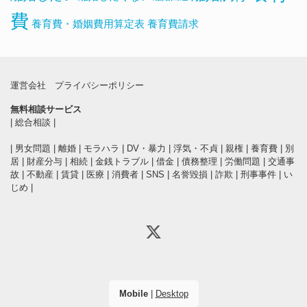
費
養育費・婚姻費用算定表
養育費請求
運営会社
プライバシーポリシー
無料相談サービス
|
総合相談
|
|
男女問題
|
離婚
|
モラハラ
|
DV・暴力
|
浮気・不貞
|
親権
|
養育費
|
別
居
|
財産分与
|
相続
|
金銭トラブル
|
借金
|
債務整理
|
労働問題
|
交通事
故
|
不動産
|
賃貸
|
医療
|
消費者
|
SNS
|
名誉毀損
|
詐欺
|
刑事事件
|
い
じめ
|
Mobile
|
Desktop