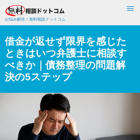
Me
お悩み解決！無料相談ドットコム
借金が返せず限界を感じた
ときはいつ弁護士に相談す
べきか｜債務整理の問題解
決の5ステップ