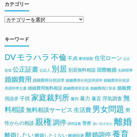
カテゴリー
キーワード
DV
モラハラ
不倫
住宅ローン
不貞
事情聴取
公正
別居
公正証書
国際離婚
別居無料相談
公証人
夫婦喧嘩
役場
婚姻費用
婚姻費用分担請求
婚姻費用分担請求調停
婚姻費用分担請
婚姻費用無料相談
婚姻費
求調停申立書
婚姻費用算定表
婚姻費用計算表
家庭裁判所
無
子供
暴力
浮気調査
暴言
用請求
審判
男女問題
料相談
無料相談サービス
生活費
男
離婚
親権
調停
性からの相談
警察
調停証書
追い出された
養育
離婚調停
離婚したい
離婚したくない
離婚回避