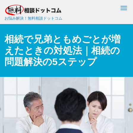
Me
お悩み解決！無料相談ドットコム
相続で兄弟ともめごとが増
えたときの対処法｜相続の
問題解決の5ステップ