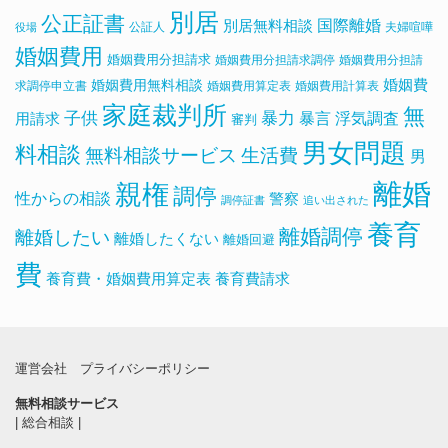
別居
公正証書
国際離婚
別居無料相談
公証人
夫婦喧嘩
役場
婚姻費用
婚姻費用分担請求
婚姻費用分担請求調停
婚姻費用分担請
婚姻費用無料相談
婚姻費
求調停申立書
婚姻費用算定表
婚姻費用計算表
家庭裁判所
無
子供
暴力
浮気調査
暴言
用請求
審判
男女問題
料相談
無料相談サービス
生活費
男
離婚
親権
調停
性からの相談
警察
調停証書
追い出された
養育
離婚調停
離婚したい
離婚したくない
離婚回避
費
養育費・婚姻費用算定表
養育費請求
運営会社
プライバシーポリシー
無料相談サービス
|
総合相談
|