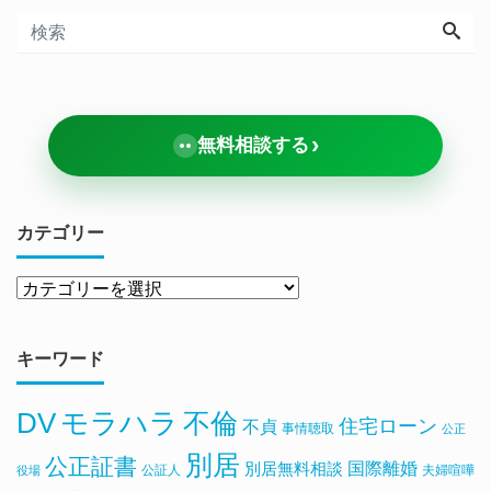
›
無料相談する
カテゴリー
キーワード
DV
モラハラ
不倫
住宅ローン
不貞
事情聴取
公正
別居
公正証書
国際離婚
別居無料相談
公証人
夫婦喧嘩
役場