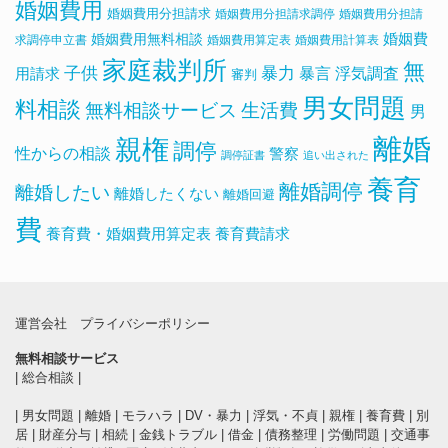
婚姻費用
婚姻費用分担請求
婚姻費用分担請求調停
婚姻費用分担請
婚姻費用無料相談
婚姻費
求調停申立書
婚姻費用算定表
婚姻費用計算表
家庭裁判所
無
子供
暴力
浮気調査
暴言
用請求
審判
男女問題
料相談
無料相談サービス
生活費
男
離婚
親権
調停
性からの相談
警察
調停証書
追い出された
養育
離婚調停
離婚したい
離婚したくない
離婚回避
費
養育費・婚姻費用算定表
養育費請求
運営会社
プライバシーポリシー
無料相談サービス
|
総合相談
|
|
男女問題
|
離婚
|
モラハラ
|
DV・暴力
|
浮気・不貞
|
親権
|
養育費
|
別
居
|
財産分与
|
相続
|
金銭トラブル
|
借金
|
債務整理
|
労働問題
|
交通事