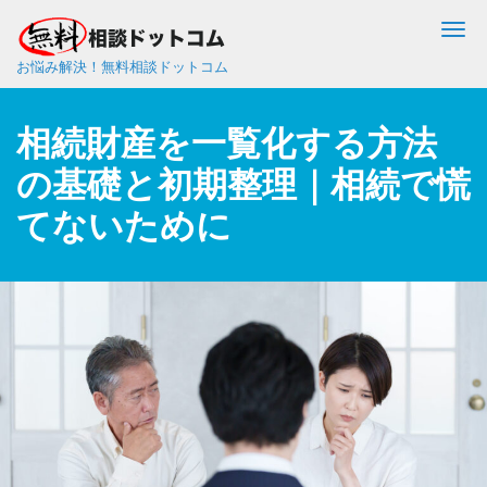
Me
お悩み解決！無料相談ドットコム
相続財産を一覧化する方法
の基礎と初期整理｜相続で慌
てないために