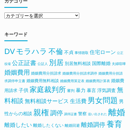
カテゴリー
キーワード
DV
モラハラ
不倫
住宅ローン
不貞
事情聴取
公正
別居
公正証書
国際離婚
別居無料相談
公証人
夫婦喧嘩
役場
婚姻費用
婚姻費用分担請求
婚姻費用分担請求調停
婚姻費用分担請
婚姻費用無料相談
婚姻費
求調停申立書
婚姻費用算定表
婚姻費用計算表
家庭裁判所
無
子供
暴力
浮気調査
暴言
用請求
審判
男女問題
料相談
無料相談サービス
生活費
男
離婚
親権
調停
性からの相談
警察
調停証書
追い出された
養育
離婚調停
離婚したい
離婚したくない
離婚回避