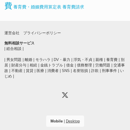
費
養育費・婚姻費用算定表
養育費請求
運営会社
プライバシーポリシー
無料相談サービス
|
総合相談
|
|
男女問題
|
離婚
|
モラハラ
|
DV・暴力
|
浮気・不貞
|
親権
|
養育費
|
別
居
|
財産分与
|
相続
|
金銭トラブル
|
借金
|
債務整理
|
労働問題
|
交通事
故
|
不動産
|
賃貸
|
医療
|
消費者
|
SNS
|
名誉毀損
|
詐欺
|
刑事事件
|
い
じめ
|
Mobile
|
Desktop