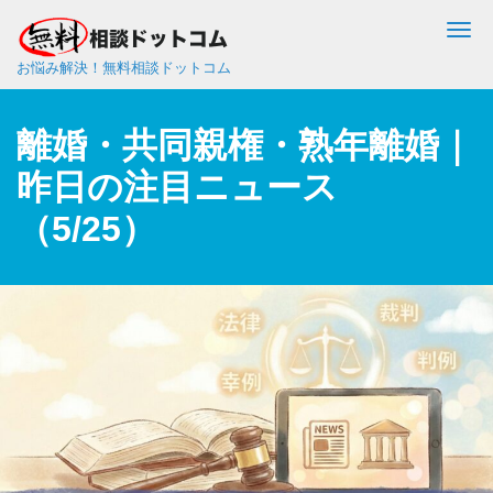
Me
お悩み解決！無料相談ドットコム
離婚・共同親権・熟年離婚｜
昨日の注目ニュース
（5/25）