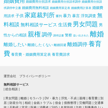
婚姻費用
婚姻費用分担請求
婚姻費用分担請求調停
婚姻費用分担請
婚姻費用無料相談
婚姻費
求調停申立書
婚姻費用算定表
婚姻費用計算表
家庭裁判所
無
子供
暴力
浮気調査
暴言
用請求
審判
男女問題
料相談
無料相談サービス
生活費
男
離婚
親権
調停
性からの相談
警察
調停証書
追い出された
養育
離婚調停
離婚したい
離婚したくない
離婚回避
費
養育費・婚姻費用算定表
養育費請求
運営会社
プライバシーポリシー
無料相談サービス
|
総合相談
|
|
男女問題
|
離婚
|
モラハラ
|
DV・暴力
|
浮気・不貞
|
親権
|
養育費
|
別
居
|
財産分与
|
相続
|
金銭トラブル
|
借金
|
債務整理
|
労働問題
|
交通事
故
|
不動産
|
賃貸
|
医療
|
消費者
|
SNS
|
名誉毀損
|
詐欺
|
刑事事件
|
い