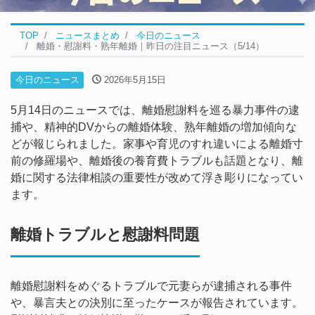
TOP
ニュースまとめ
今日のニュース
離婚・慰謝料・熟年離婚｜昨日の注目ニュース（5/14）
今日のニュース
2026年5月15日
5月14日のニュースでは、離婚慰謝料を巡る暴力事件の逮
捕や、精神的DVからの離婚体験、熟年離婚の増加傾向な
どが報じられました。家事や育児のすれ違いによる離婚寸
前の修羅場や、離婚後の養育費トラブルも話題となり、離
婚に関する法律相談の重要性が改めて浮き彫りになってい
ます。
離婚トラブルと慰謝料問題
離婚慰謝料をめぐるトラブルで元妻らが逮捕される事件
や、暴言夫との決別に至ったケースが報告されています。