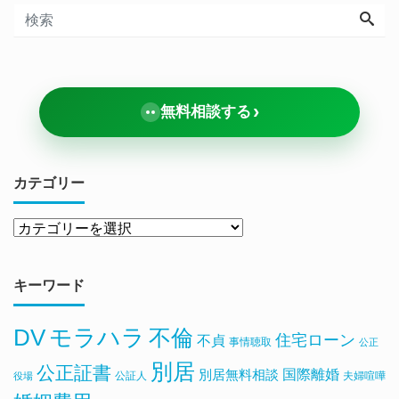
›
無料相談する
カテゴリー
キーワード
DV
モラハラ
不倫
住宅ローン
不貞
事情聴取
公正
別居
公正証書
国際離婚
別居無料相談
公証人
夫婦喧嘩
役場