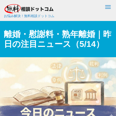
Me
お悩み解決！無料相談ドットコム
離婚・慰謝料・熟年離婚｜昨
日の注目ニュース（5/14）