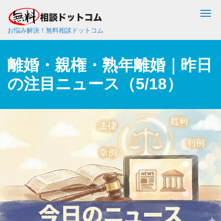
Me
お悩み解決！無料相談ドットコム
離婚・親権・熟年離婚｜昨日
の注目ニュース（5/18）