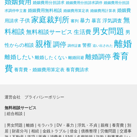
婚姻費用
婚姻費用分担請求
婚姻費用分担請求調停
婚姻費用分担請
婚姻費用無料相談
婚姻費
求調停申立書
婚姻費用算定表
婚姻費用計算表
家庭裁判所
無
子供
暴力
浮気調査
暴言
用請求
審判
男女問題
料相談
無料相談サービス
生活費
男
離婚
親権
調停
性からの相談
警察
調停証書
追い出された
養育
離婚調停
離婚したい
離婚したくない
離婚回避
費
養育費・婚姻費用算定表
養育費請求
運営会社
プライバシーポリシー
無料相談サービス
|
総合相談
|
|
男女問題
|
離婚
|
モラハラ
|
DV・暴力
|
浮気・不貞
|
親権
|
養育費
|
別
居
|
財産分与
|
相続
|
金銭トラブル
|
借金
|
債務整理
|
労働問題
|
交通事
故
|
不動産
|
賃貸
|
医療
|
消費者
|
SNS
|
名誉毀損
|
詐欺
|
刑事事件
|
い