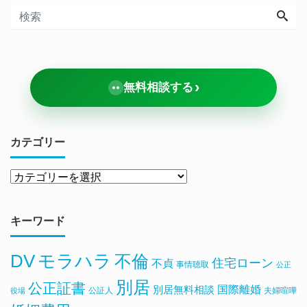
›
無料相談する
カテゴリー
キーワード
DV
モラハラ
不倫
住宅ローン
不貞
事情聴取
公正
別居
公正証書
国際離婚
別居無料相談
公証人
夫婦喧嘩
役場