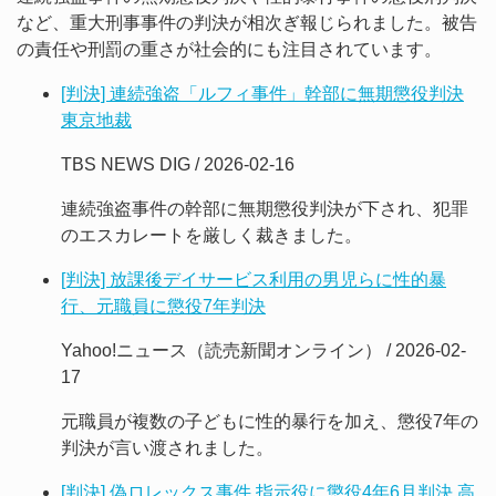
など、重大刑事事件の判決が相次ぎ報じられました。被告
の責任や刑罰の重さが社会的にも注目されています。
[判決] 連続強盗「ルフィ事件」幹部に無期懲役判決
東京地裁
TBS NEWS DIG / 2026-02-16
連続強盗事件の幹部に無期懲役判決が下され、犯罪
のエスカレートを厳しく裁きました。
[判決] 放課後デイサービス利用の男児らに性的暴
行、元職員に懲役7年判決
Yahoo!ニュース（読売新聞オンライン） / 2026-02-
17
元職員が複数の子どもに性的暴行を加え、懲役7年の
判決が言い渡されました。
[判決] 偽ロレックス事件 指示役に懲役4年6月判決 高