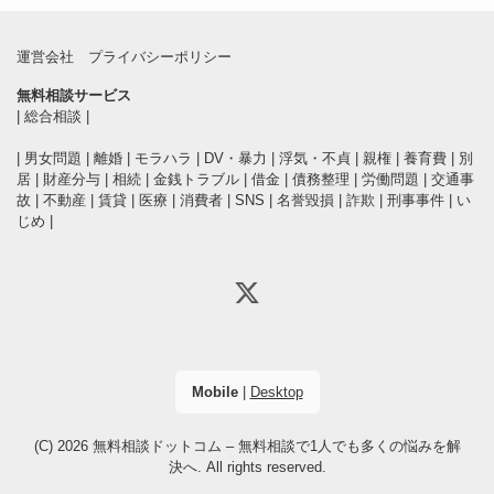
運営会社
プライバシーポリシー
無料相談サービス
|
総合相談
|
|
男女問題
|
離婚
|
モラハラ
|
DV・暴力
|
浮気・不貞
|
親権
|
養育費
|
別
居
|
財産分与
|
相続
|
金銭トラブル
|
借金
|
債務整理
|
労働問題
|
交通事
故
|
不動産
|
賃貸
|
医療
|
消費者
|
SNS
|
名誉毀損
|
詐欺
|
刑事事件
|
い
じめ
|
Mobile
|
Desktop
(C) 2026
無料相談ドットコム – 無料相談で1人でも多くの悩みを解
決へ
. All rights reserved.