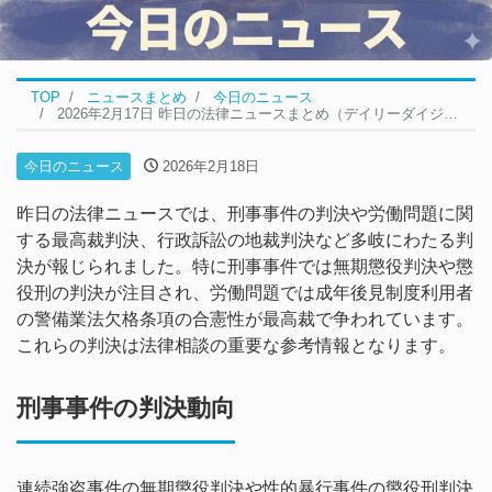
TOP
ニュースまとめ
今日のニュース
2026年2月17日 昨日の法律ニュースまとめ（デイリーダイジェスト）
今日のニュース
2026年2月18日
昨日の法律ニュースでは、刑事事件の判決や労働問題に関
する最高裁判決、行政訴訟の地裁判決など多岐にわたる判
決が報じられました。特に刑事事件では無期懲役判決や懲
役刑の判決が注目され、労働問題では成年後見制度利用者
の警備業法欠格条項の合憲性が最高裁で争われています。
これらの判決は法律相談の重要な参考情報となります。
刑事事件の判決動向
連続強盗事件の無期懲役判決や性的暴行事件の懲役刑判決