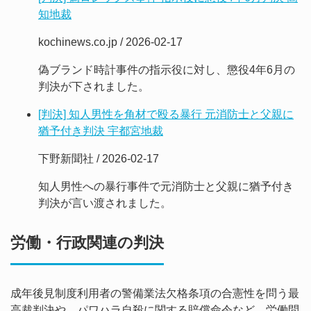
知地裁
kochinews.co.jp / 2026-02-17
偽ブランド時計事件の指示役に対し、懲役4年6月の
判決が下されました。
[判決] 知人男性を角材で殴る暴行 元消防士と父親に
猶予付き判決 宇都宮地裁
下野新聞社 / 2026-02-17
知人男性への暴行事件で元消防士と父親に猶予付き
判決が言い渡されました。
労働・行政関連の判決
成年後見制度利用者の警備業法欠格条項の合憲性を問う最
高裁判決や、パワハラ自殺に関する賠償命令など、労働問