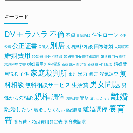
キーワード
DV
モラハラ
不倫
住宅ローン
不貞
事情聴取
公正
別居
公正証書
国際離婚
別居無料相談
公証人
夫婦喧嘩
役場
婚姻費用
婚姻費用分担請求
婚姻費用分担請求調停
婚姻費用分担請
婚姻費用無料相談
婚姻費
求調停申立書
婚姻費用算定表
婚姻費用計算表
家庭裁判所
無
子供
暴力
浮気調査
暴言
用請求
審判
男女問題
料相談
無料相談サービス
生活費
男
離婚
親権
調停
性からの相談
警察
調停証書
追い出された
養育
離婚調停
離婚したい
離婚したくない
離婚回避
費
養育費・婚姻費用算定表
養育費請求