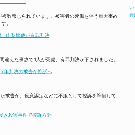
い
費
が複数報じられています。被害者の死傷を伴う重大事故
ます。
死傷、山梨地裁が有罪判決
み間違えた事故で4人が死傷、有罪判決が下されました。
役17年判決の被告が控訴へ
受けた被告が、殺意認定などに不服として控訴を準備して
宅侵入殺害事件で控訴方針