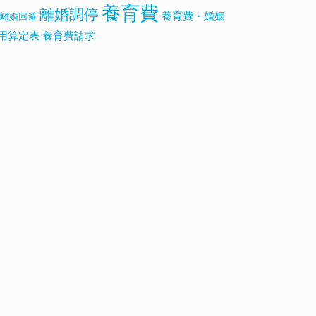
養育費
離婚調停
養育費・婚姻
離婚回避
用算定表
養育費請求