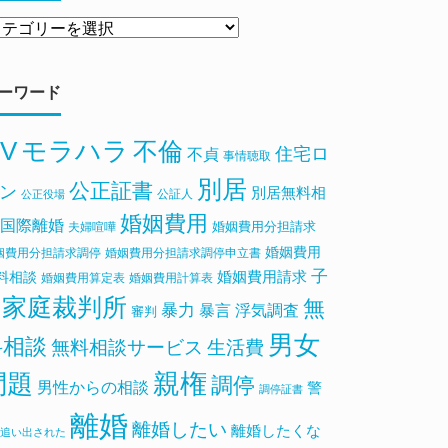
ーワード
V
モラハラ
不倫
住宅ロ
不貞
事情聴取
別居
公正証書
ン
別居無料相
公証人
公正役場
婚姻費用
国際離婚
婚姻費用分担請求
夫婦喧嘩
婚姻費用
姻費用分担請求調停
婚姻費用分担請求調停申立書
子
料相談
婚姻費用請求
婚姻費用算定表
婚姻費用計算表
家庭裁判所
無
暴力
浮気調査
暴言
審判
男女
料相談
無料相談サービス
生活費
親権
問題
調停
男性からの相談
警
調停証書
離婚
離婚したい
離婚したくな
追い出された