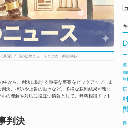
キ
D
ー
6年2月5日 昨日の法律ニュースまとめ（判決中心）
談
婚
無
ースの中から、判決に関する重要な事案をピックアップしま
供
の判決、控訴や上告の動きなど、多様な裁判結果が報じ
ブルの理解や対応に役立つ情報として、無料相談ドット
事判決
察