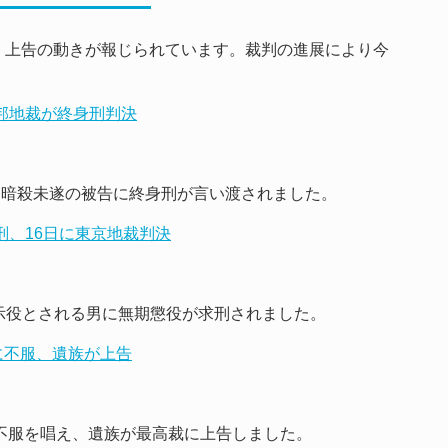
・上告の動きが報じられています。裁判の進展により今
連邦地裁が終身刑判決
プ氏暗殺未遂の被告に終身刑が言い渡されました。
刑、16日に東京地裁判決
示役とされる男に無期懲役が求刑されました。
決に不服、遺族が上告
に不服を唱え、遺族が最高裁に上告しました。