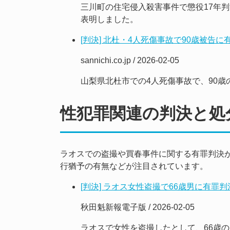
三川町の住宅侵入殺害事件で懲役17年
表明しました。
[判決] 北杜・4人死傷事故で90歳被告に
sannichi.co.jp / 2026-02-05
山梨県北杜市での4人死傷事故で、90
性犯罪関連の判決と処
ラオスでの盗撮や買春事件に関する有罪判決
行猶予の有無などが注目されています。
[判決] ラオス女性盗撮で66歳男に有罪
秋田魁新報電子版 / 2026-02-05
ラオスで女性を盗撮したとして、66歳