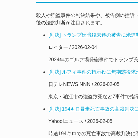
殺人や強盗事件の判決結果や、被告側の控訴
後の法的判断が注目されます。
[判決] トランプ氏暗殺未遂の被告に米
ロイター / 2026-02-04
2024年のゴルフ場発砲事件でトラン
[判決] ルフィ事件の指示役に無期懲役求
日テレNEWS NNN / 2026-02-05
東京・狛江市の強盗致死など7事件で指
[判決] 194キロ暴走死亡事故の高裁判
Yahoo!ニュース / 2026-02-05
時速194キロでの死亡事故で高裁判決