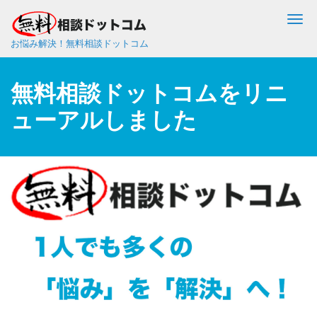
Me
お悩み解決！無料相談ドットコム
無料相談ドットコムをリニ
ューアルしました