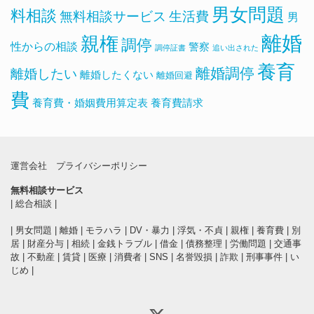
男女問題
料相談
無料相談サービス
生活費
男
離婚
親権
調停
性からの相談
警察
調停証書
追い出された
養育
離婚調停
離婚したい
離婚したくない
離婚回避
費
養育費・婚姻費用算定表
養育費請求
運営会社
プライバシーポリシー
無料相談サービス
|
総合相談
|
|
男女問題
|
離婚
|
モラハラ
|
DV・暴力
|
浮気・不貞
|
親権
|
養育費
|
別
居
|
財産分与
|
相続
|
金銭トラブル
|
借金
|
債務整理
|
労働問題
|
交通事
故
|
不動産
|
賃貸
|
医療
|
消費者
|
SNS
|
名誉毀損
|
詐欺
|
刑事事件
|
い
じめ
|