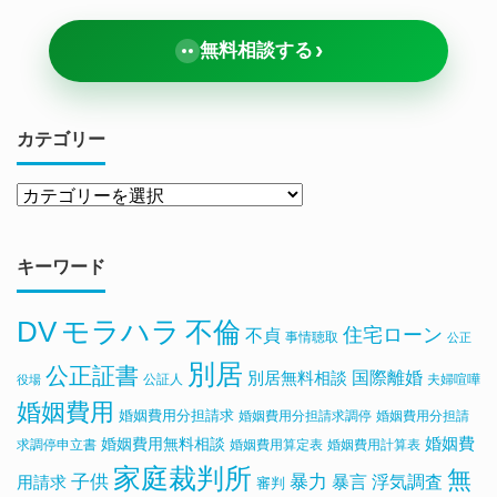
›
無料相談する
カテゴリー
キーワード
DV
モラハラ
不倫
住宅ローン
不貞
事情聴取
公正
別居
公正証書
国際離婚
別居無料相談
公証人
夫婦喧嘩
役場
婚姻費用
婚姻費用分担請求
婚姻費用分担請求調停
婚姻費用分担請
婚姻費用無料相談
婚姻費
求調停申立書
婚姻費用算定表
婚姻費用計算表
家庭裁判所
無
子供
暴力
浮気調査
暴言
用請求
審判