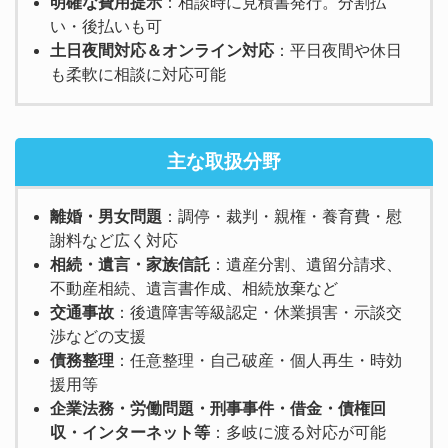
明確な費用提示
：相談時に見積書発行。分割払
い・後払いも可
土日夜間対応＆オンライン対応
：平日夜間や休日
も柔軟に相談に対応可能
主な取扱分野
離婚・男女問題
：調停・裁判・親権・養育費・慰
謝料など広く対応
相続・遺言・家族信託
：遺産分割、遺留分請求、
不動産相続、遺言書作成、相続放棄など
交通事故
：後遺障害等級認定・休業損害・示談交
渉などの支援
債務整理
：任意整理・自己破産・個人再生・時効
援用等
企業法務・労働問題・刑事事件・借金・債権回
収・インターネット等
：多岐に渡る対応が可能