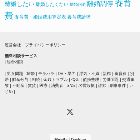
養育
離婚調停
離婚したい
離婚したくない
離婚回避
費
養育費・婚姻費用算定表
養育費請求
運営会社
プライバシーポリシー
無料相談サービス
|
総合相談
|
|
男女問題
|
離婚
|
モラハラ
|
DV・暴力
|
浮気・不貞
|
親権
|
養育費
|
別
居
|
財産分与
|
相続
|
金銭トラブル
|
借金
|
債務整理
|
労働問題
|
交通事
故
|
不動産
|
賃貸
|
医療
|
消費者
|
SNS
|
名誉毀損
|
詐欺
|
刑事事件
|
い
じめ
|
Mobile
|
Desktop