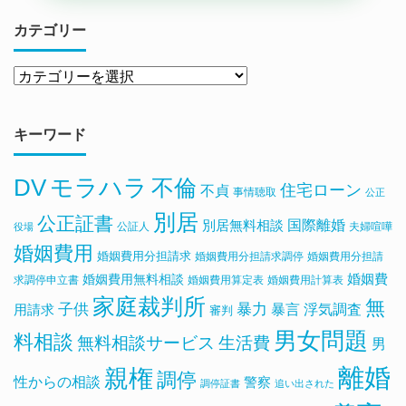
カテゴリー
キーワード
DV
モラハラ
不倫
住宅ローン
不貞
事情聴取
公正
別居
公正証書
国際離婚
別居無料相談
公証人
夫婦喧嘩
役場
婚姻費用
婚姻費用分担請求
婚姻費用分担請求調停
婚姻費用分担請
婚姻費用無料相談
婚姻費
求調停申立書
婚姻費用算定表
婚姻費用計算表
家庭裁判所
無
子供
暴力
浮気調査
暴言
用請求
審判
男女問題
料相談
無料相談サービス
生活費
男
離婚
親権
調停
性からの相談
警察
調停証書
追い出された