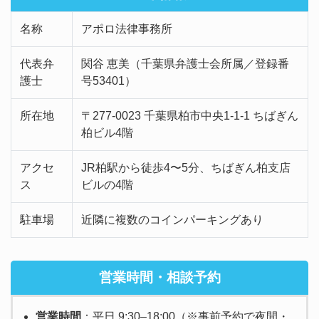
名称
アポロ法律事務所
代表弁
関谷 恵美（千葉県弁護士会所属／登録番
護士
号53401）
所在地
〒277‑0023 千葉県柏市中央1‑1‑1 ちばぎん
柏ビル4階
アクセ
JR柏駅から徒歩4〜5分、ちばぎん柏支店
ス
ビルの4階
駐車場
近隣に複数のコインパーキングあり
営業時間・相談予約
営業時間
：平日 9:30–18:00（※事前予約で夜間・