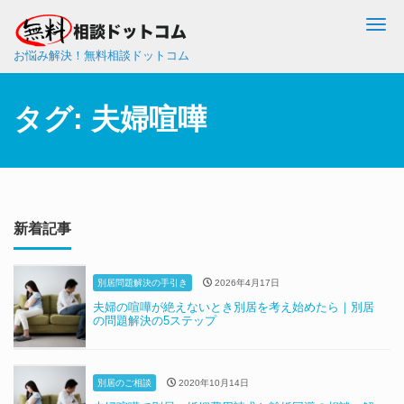
Me
お悩み解決！無料相談ドットコム
タグ:
夫婦喧嘩
新着記事
別居問題解決の手引き
2026年4月17日
夫婦の喧嘩が絶えないとき別居を考え始めたら｜別居
の問題解決の5ステップ
別居のご相談
2020年10月14日