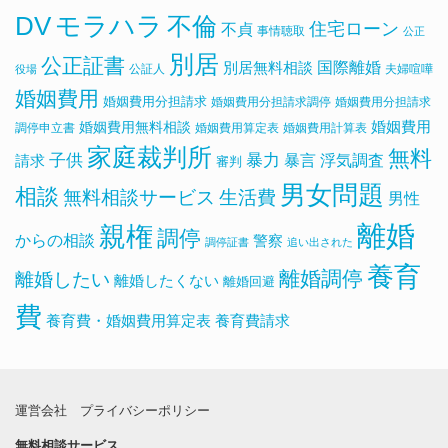
DV
モラハラ
不倫
住宅ローン
不貞
事情聴取
公正
別居
公正証書
国際離婚
別居無料相談
公証人
夫婦喧嘩
役場
婚姻費用
婚姻費用分担請求
婚姻費用分担請求調停
婚姻費用分担請求
婚姻費用無料相談
婚姻費用
調停申立書
婚姻費用算定表
婚姻費用計算表
家庭裁判所
無料
子供
暴力
浮気調査
暴言
請求
審判
男女問題
相談
無料相談サービス
生活費
男性
離婚
親権
調停
からの相談
警察
調停証書
追い出された
養育
離婚調停
離婚したい
離婚したくない
離婚回避
費
養育費・婚姻費用算定表
養育費請求
運営会社
プライバシーポリシー
無料相談サービス