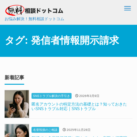
Me
お悩み解決！無料相談ドットコム
タグ:
発信者情報開示請求
新着記事
SNSトラブル解決の手引き
2026年3月9日
匿名アカウントの特定方法の基礎とは？知っておきた
いSNSトラブル対応｜SNSトラブル
名誉毀損のご相談
2025年11月28日