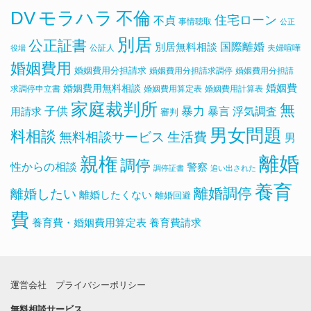
DV
モラハラ
不倫
住宅ローン
不貞
事情聴取
公正
別居
公正証書
国際離婚
別居無料相談
公証人
夫婦喧嘩
役場
婚姻費用
婚姻費用分担請求
婚姻費用分担請求調停
婚姻費用分担請
婚姻費用無料相談
婚姻費
求調停申立書
婚姻費用算定表
婚姻費用計算表
家庭裁判所
無
子供
暴力
浮気調査
暴言
用請求
審判
男女問題
料相談
無料相談サービス
生活費
男
離婚
親権
調停
性からの相談
警察
調停証書
追い出された
養育
離婚調停
離婚したい
離婚したくない
離婚回避
費
養育費・婚姻費用算定表
養育費請求
運営会社
プライバシーポリシー
無料相談サービス