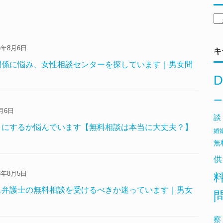
6年8月6日
キ
関係に悩み、女性相談センターを探しています｜男女問
D
ー
月6日
談
こにするか悩んでいます【無料相談は本当に大丈夫？】
婚
無
供
6年8月5日
…弁護士の無料相談を受けるべきか迷っています｜男女
察