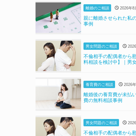
離婚のご相談
2026年8
親に離婚させられた私
事例
男女問題のご相談
202
不倫相手の配偶者から
料相談を検討中】｜男
養育費のご相談
2026
離婚後の養育費が未払
費の無料相談事例
男女問題のご相談
202
不倫相手の配偶者から