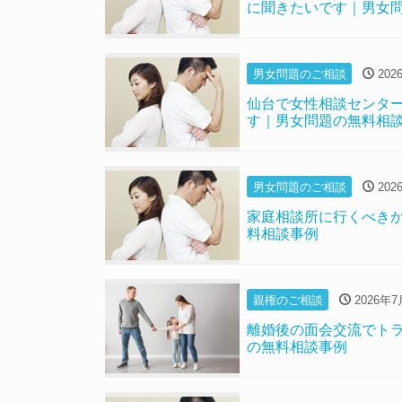
に聞きたいです｜男女
男女問題のご相談
202
仙台で女性相談センタ
す｜男女問題の無料相
男女問題のご相談
202
家庭相談所に行くべき
料相談事例
親権のご相談
2026年7
離婚後の面会交流でト
の無料相談事例