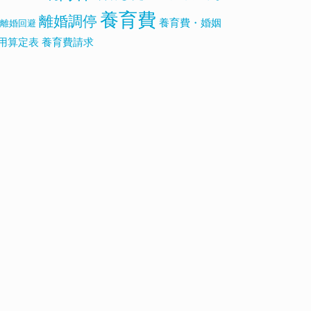
養育費
離婚調停
養育費・婚姻
離婚回避
用算定表
養育費請求