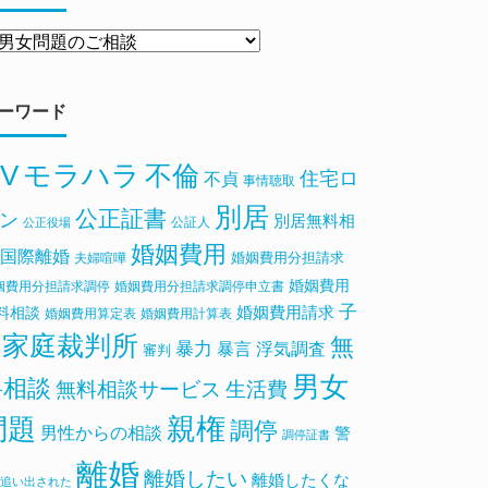
ーワード
V
モラハラ
不倫
住宅ロ
不貞
事情聴取
別居
公正証書
ン
別居無料相
公証人
公正役場
婚姻費用
国際離婚
婚姻費用分担請求
夫婦喧嘩
婚姻費用
姻費用分担請求調停
婚姻費用分担請求調停申立書
子
料相談
婚姻費用請求
婚姻費用算定表
婚姻費用計算表
家庭裁判所
無
暴力
浮気調査
暴言
審判
男女
料相談
無料相談サービス
生活費
親権
問題
調停
男性からの相談
警
調停証書
離婚
離婚したい
離婚したくな
追い出された