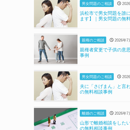
男女問題のご相談
202
浜松市で男女問題を誰
ます】｜男女問題の無
親権のご相談
2026年7
親権者変更で子供の意
事例
男女問題のご相談
202
夫に「さげまん」と言
の無料相談事例
離婚のご相談
2026年7
山形で離婚相談をした
の無料相談事例