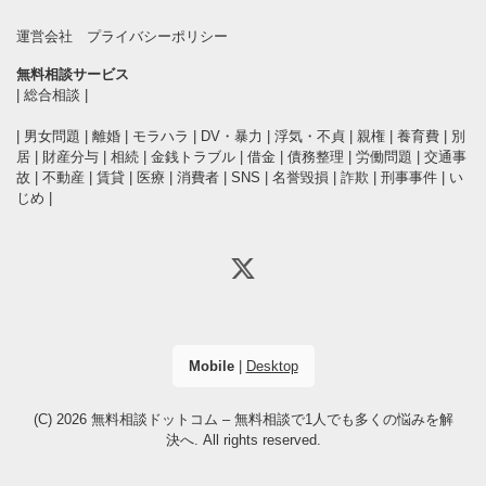
運営会社
プライバシーポリシー
無料相談サービス
|
総合相談
|
|
男女問題
|
離婚
|
モラハラ
|
DV・暴力
|
浮気・不貞
|
親権
|
養育費
|
別
居
|
財産分与
|
相続
|
金銭トラブル
|
借金
|
債務整理
|
労働問題
|
交通事
故
|
不動産
|
賃貸
|
医療
|
消費者
|
SNS
|
名誉毀損
|
詐欺
|
刑事事件
|
い
じめ
|
Mobile
|
Desktop
(C) 2026
無料相談ドットコム – 無料相談で1人でも多くの悩みを解
決へ
. All rights reserved.