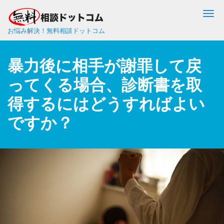
Me
お悩み解決！無料相談ドットコム
暴力後に相手が謝罪して戻
ってくる場合、診断書を取
得するにはどうすればよい
ですか？