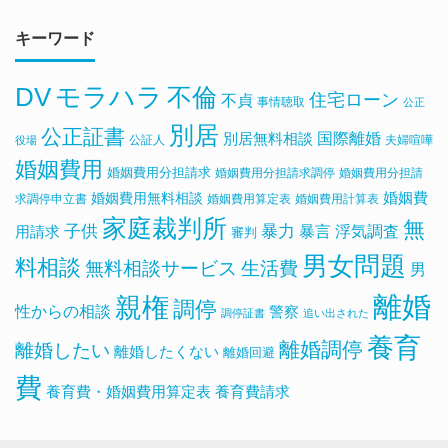
キーワード
DV
モラハラ
不倫
住宅ローン
不貞
事情聴取
公正
別居
公正証書
国際離婚
別居無料相談
公証人
夫婦喧嘩
役場
婚姻費用
婚姻費用分担請求
婚姻費用分担請求調停
婚姻費用分担請
婚姻費用無料相談
婚姻費
求調停申立書
婚姻費用算定表
婚姻費用計算表
家庭裁判所
無
子供
暴力
浮気調査
暴言
用請求
審判
男女問題
料相談
無料相談サービス
生活費
男
離婚
親権
調停
性からの相談
警察
調停証書
追い出された
養育
離婚調停
離婚したい
離婚したくない
離婚回避
費
養育費・婚姻費用算定表
養育費請求