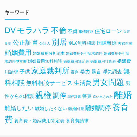
キーワード
DV
モラハラ
不倫
住宅ローン
不貞
事情聴取
公正
別居
公正証書
国際離婚
別居無料相談
公証人
夫婦喧嘩
役場
婚姻費用
婚姻費用分担請求
婚姻費用分担請求調停
婚姻費用分担請
婚姻費用無料相談
婚姻費
求調停申立書
婚姻費用算定表
婚姻費用計算表
家庭裁判所
無
子供
暴力
浮気調査
暴言
用請求
審判
男女問題
料相談
無料相談サービス
生活費
男
離婚
親権
調停
性からの相談
警察
調停証書
追い出された
養育
離婚調停
離婚したい
離婚したくない
離婚回避
費
養育費・婚姻費用算定表
養育費請求