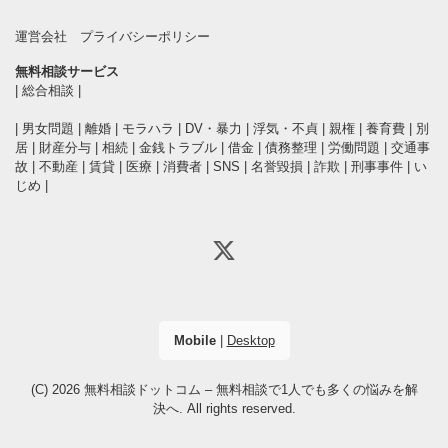
運営会社
プライバシーポリシー
無料相談サービス
|
総合相談
|
|
男女問題
|
離婚
|
モラハラ
|
DV・暴力
|
浮気・不貞
|
親権
|
養育費
|
別
居
|
財産分与
|
相続
|
金銭トラブル
|
借金
|
債務整理
|
労働問題
|
交通事
故
|
不動産
|
賃貸
|
医療
|
消費者
|
SNS
|
名誉毀損
|
詐欺
|
刑事事件
|
い
じめ
|
Mobile
|
Desktop
(C) 2026
無料相談ドットコム – 無料相談で1人でも多くの悩みを解
決へ
. All rights reserved.