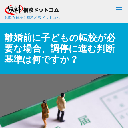
Me
お悩み解決！無料相談ドットコム
離婚前に子どもの転校が必
要な場合、調停に進む判断
基準は何ですか？