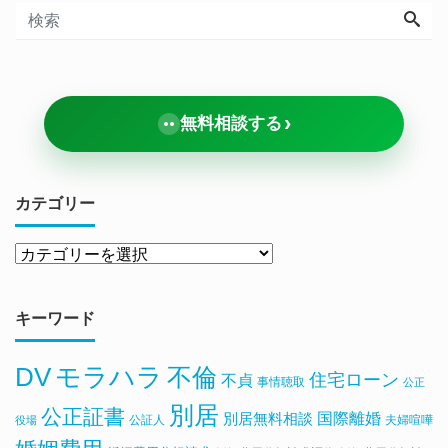
›
無料相談する
カテゴリー
キーワード
DV
モラハラ
不倫
住宅ローン
不貞
事情聴取
公正
別居
公正証書
国際離婚
別居無料相談
公証人
夫婦喧嘩
役場