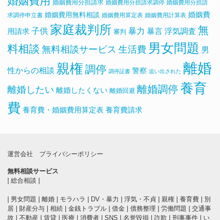
婚姻費用
婚姻費用分担請求
婚姻費用分担請求調停
婚姻費用分担請
婚姻費用無料相談
婚姻費
求調停申立書
婚姻費用算定表
婚姻費用計算表
家庭裁判所
無
子供
暴力
浮気調査
暴言
用請求
審判
男女問題
料相談
無料相談サービス
生活費
男
離婚
親権
調停
性からの相談
警察
調停証書
追い出された
養育
離婚調停
離婚したい
離婚したくない
離婚回避
費
養育費・婚姻費用算定表
養育費請求
運営会社
プライバシーポリシー
無料相談サービス
|
総合相談
|
|
男女問題
|
離婚
|
モラハラ
|
DV・暴力
|
浮気・不貞
|
親権
|
養育費
|
別
居
|
財産分与
|
相続
|
金銭トラブル
|
借金
|
債務整理
|
労働問題
|
交通事
故
|
不動産
|
賃貸
|
医療
|
消費者
|
SNS
|
名誉毀損
|
詐欺
|
刑事事件
|
い