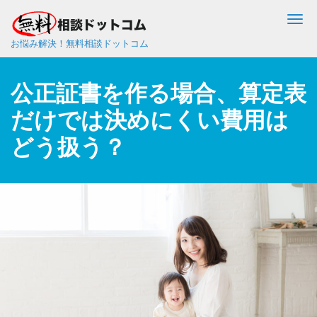
Me
お悩み解決！無料相談ドットコム
公正証書を作る場合、算定表
だけでは決めにくい費用は
どう扱う？