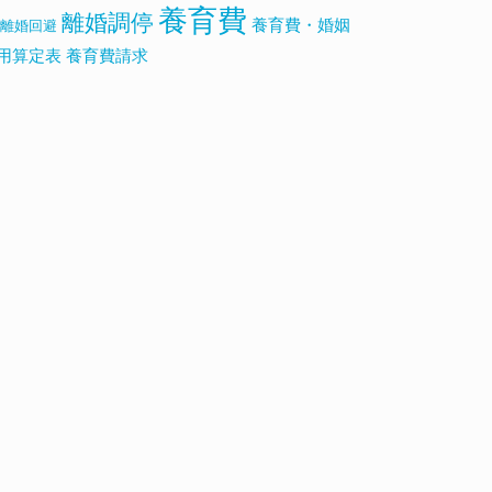
養育費
離婚調停
養育費・婚姻
離婚回避
用算定表
養育費請求