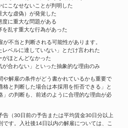
かにこなせないことが判明した
重大な虚偽）が発覚した
態度に重大な問題がある
序を乱す重大な行為があった
雇が不当と判断される可能性があります。
したレベルに達していない」とだけ言われた
ーがほとんどなかった
囲気が合わない」といった抽象的な理由のみ
間や解雇の条件がどう書かれているかも重要で
適格と判断した場合は本採用を拒否できる」と
格」の判断も、前述のように合理的な理由が必
告（30日前の予告または平均賃金30日分以上
則です。入社後14日以内の解雇については、こ