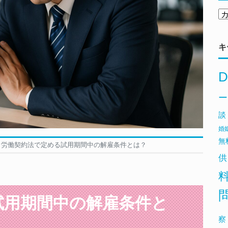
キ
D
ー
談
婚
無
労働契約法で定める試用期間中の解雇条件とは？
供
試用期間中の解雇条件と
察