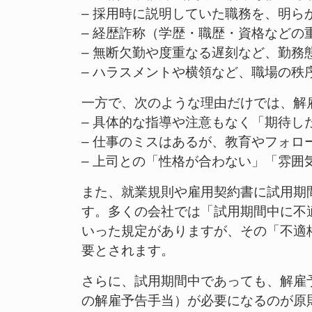
– 採用時に説明していた職務を、明ら
– 経歴詐称（学歴・職歴・資格などの
– 無断欠勤や度重なる遅刻など、勤務
– ハラスメントや横領など、職場の秩
一方で、次のような理由だけでは、解
– 具体的な指導や注意もなく「期待
– 仕事のミスはあるが、教育やフォロ
– 上司との「性格が合わない」「雰
また、就業規則や雇用契約書に試用期
す。多くの会社では「試用期間中に不
いった規定がありますが、その「不適
要とされます。
さらに、試用期間中であっても、解雇予
の解雇予告手当）が必要になるのが原