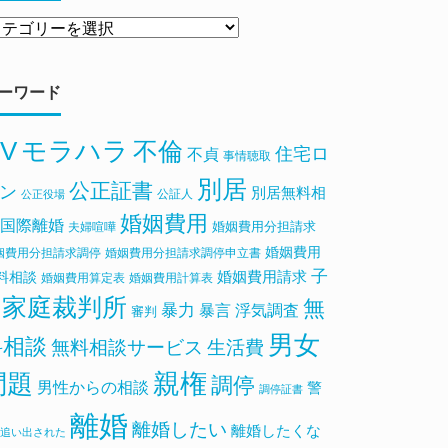
ーワード
V
モラハラ
不倫
住宅ロ
不貞
事情聴取
別居
公正証書
ン
別居無料相
公証人
公正役場
婚姻費用
国際離婚
婚姻費用分担請求
夫婦喧嘩
婚姻費用
姻費用分担請求調停
婚姻費用分担請求調停申立書
子
料相談
婚姻費用請求
婚姻費用算定表
婚姻費用計算表
家庭裁判所
無
暴力
浮気調査
暴言
審判
男女
料相談
無料相談サービス
生活費
親権
問題
調停
男性からの相談
警
調停証書
離婚
離婚したい
離婚したくな
追い出された