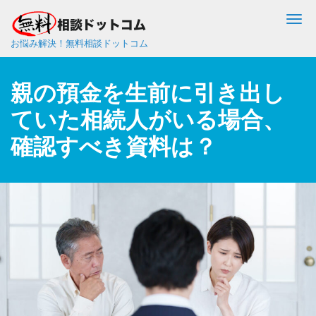
Me
お悩み解決！無料相談ドットコム
親の預金を生前に引き出し
ていた相続人がいる場合、
確認すべき資料は？