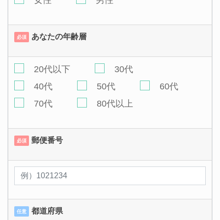
女性
男性
あなたの年齢層
必須
20代以下
30代
40代
50代
60代
70代
80代以上
郵便番号
必須
都道府県
任意