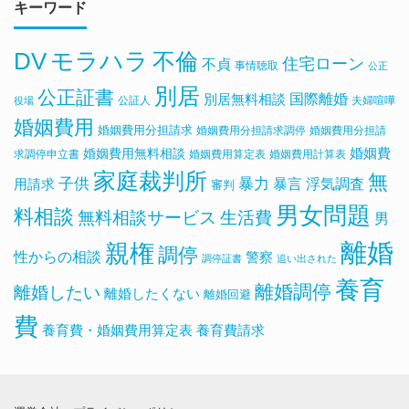
キーワード
DV
モラハラ
不倫
住宅ローン
不貞
事情聴取
公正
別居
公正証書
国際離婚
別居無料相談
公証人
夫婦喧嘩
役場
婚姻費用
婚姻費用分担請求
婚姻費用分担請求調停
婚姻費用分担請
婚姻費用無料相談
婚姻費
求調停申立書
婚姻費用算定表
婚姻費用計算表
家庭裁判所
無
子供
暴力
浮気調査
暴言
用請求
審判
男女問題
料相談
無料相談サービス
生活費
男
離婚
親権
調停
性からの相談
警察
調停証書
追い出された
養育
離婚調停
離婚したい
離婚したくない
離婚回避
費
養育費・婚姻費用算定表
養育費請求