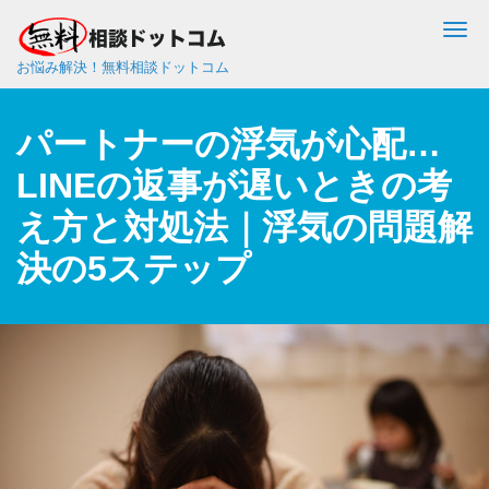
Me
お悩み解決！無料相談ドットコム
パートナーの浮気が心配…
LINEの返事が遅いときの考
え方と対処法｜浮気の問題解
決の5ステップ