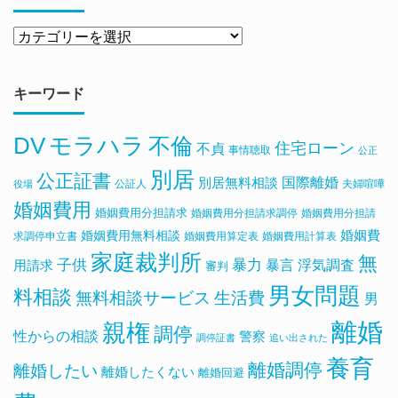
キーワード
DV
モラハラ
不倫
住宅ローン
不貞
事情聴取
公正
別居
公正証書
国際離婚
別居無料相談
公証人
夫婦喧嘩
役場
婚姻費用
婚姻費用分担請求
婚姻費用分担請求調停
婚姻費用分担請
婚姻費用無料相談
婚姻費
求調停申立書
婚姻費用算定表
婚姻費用計算表
家庭裁判所
無
子供
暴力
浮気調査
暴言
用請求
審判
男女問題
料相談
無料相談サービス
生活費
男
離婚
親権
調停
性からの相談
警察
調停証書
追い出された
養育
離婚調停
離婚したい
離婚したくない
離婚回避