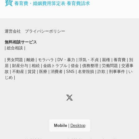
費
養育費・婚姻費用算定表
養育費請求
運営会社
プライバシーポリシー
無料相談サービス
|
総合相談
|
|
男女問題
|
離婚
|
モラハラ
|
DV・暴力
|
浮気・不貞
|
親権
|
養育費
|
別
居
|
財産分与
|
相続
|
金銭トラブル
|
借金
|
債務整理
|
労働問題
|
交通事
故
|
不動産
|
賃貸
|
医療
|
消費者
|
SNS
|
名誉毀損
|
詐欺
|
刑事事件
|
い
じめ
|
Mobile
|
Desktop