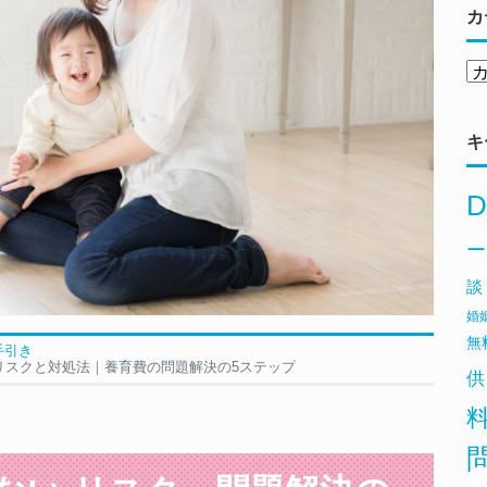
カ
キ
D
ー
談
婚
無
手引き
リスクと対処法｜養育費の問題解決の5ステップ
供