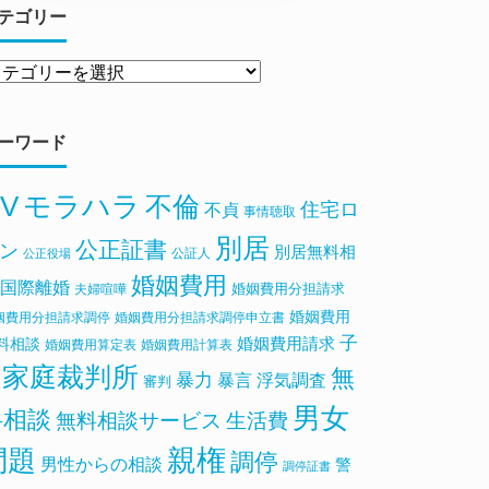
テゴリー
ーワード
V
モラハラ
不倫
住宅ロ
不貞
事情聴取
別居
公正証書
ン
別居無料相
公証人
公正役場
婚姻費用
国際離婚
婚姻費用分担請求
夫婦喧嘩
婚姻費用
姻費用分担請求調停
婚姻費用分担請求調停申立書
子
料相談
婚姻費用請求
婚姻費用算定表
婚姻費用計算表
家庭裁判所
無
暴力
浮気調査
暴言
審判
男女
料相談
無料相談サービス
生活費
親権
問題
調停
男性からの相談
警
調停証書