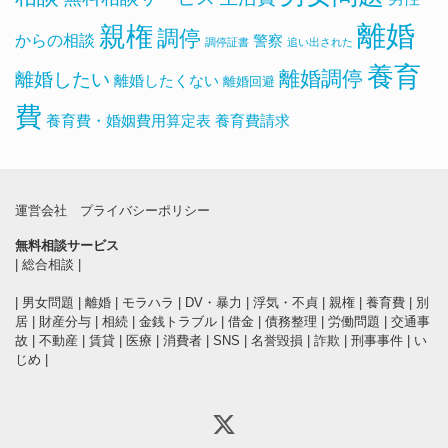
離婚
親権
調停
からの相談
警察
調停証書
追い出された
養育
離婚調停
離婚したい
離婚したくない
離婚回避
費
養育費・婚姻費用算定表
養育費請求
運営会社
プライバシーポリシー
無料相談サービス
|
総合相談
|
|
男女問題
|
離婚
|
モラハラ
|
DV・暴力
|
浮気・不貞
|
親権
|
養育費
|
別
居
|
財産分与
|
相続
|
金銭トラブル
|
借金
|
債務整理
|
労働問題
|
交通事
故
|
不動産
|
賃貸
|
医療
|
消費者
|
SNS
|
名誉毀損
|
詐欺
|
刑事事件
|
い
じめ
|