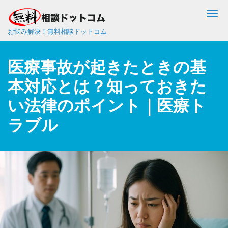
Me
お悩み解決！無料相談ドットコム
医療事故が起きたときの基
本対応とは？知っておきた
い法律のポイント｜医療ト
ラブル