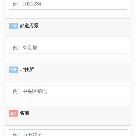
都道府県
任意
ご住所
任意
名前
必須