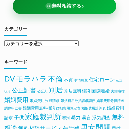
›
無料相談する
カテゴリー
キーワード
DV
モラハラ
不倫
住宅ローン
不貞
事情聴取
公正
別居
公正証書
国際離婚
別居無料相談
公証人
夫婦喧嘩
役場
婚姻費用
婚姻費用分担請求
婚姻費用分担請求調停
婚姻費用分担請求
婚姻費用無料相談
婚姻費用
調停申立書
婚姻費用算定表
婚姻費用計算表
家庭裁判所
無料
子供
暴力
浮気調査
暴言
請求
審判
男女問題
相談
無料相談サービス
生活費
男性