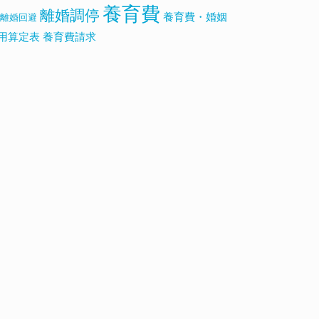
養育費
離婚調停
養育費・婚姻
離婚回避
用算定表
養育費請求