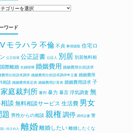
ーワード
V
モラハラ
不倫
住宅ロ
不貞
事情聴取
別居
公正証書
ン
別居無料相
公証人
公正役場
婚姻費用
国際離婚
婚姻費用分担請求
夫婦喧嘩
婚姻費用
姻費用分担請求調停
婚姻費用分担請求調停申立書
子
料相談
婚姻費用請求
婚姻費用算定表
婚姻費用計算表
家庭裁判所
無
暴力
浮気調査
暴言
審判
男女
料相談
無料相談サービス
生活費
親権
問題
調停
男性からの相談
警
調停証書
離婚
離婚したい
離婚したくな
追い出された