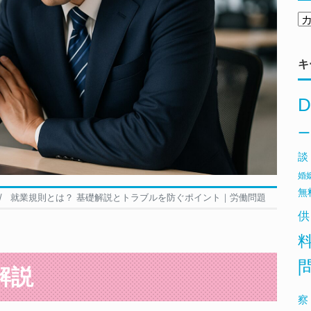
キ
D
ー
談
婚
無
就業規則とは？ 基礎解説とトラブルを防ぐポイント｜労働問題
供
解説
察