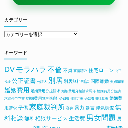
カテゴリー
キーワード
DV
モラハラ
不倫
住宅ローン
不貞
事情聴取
公正
別居
公正証書
国際離婚
別居無料相談
公証人
夫婦喧嘩
役場
婚姻費用
婚姻費用分担請求
婚姻費用分担請求調停
婚姻費用分担請
婚姻費用無料相談
婚姻費
求調停申立書
婚姻費用算定表
婚姻費用計算表
家庭裁判所
無
子供
暴力
浮気調査
暴言
用請求
審判
男女問題
料相談
無料相談サービス
生活費
男