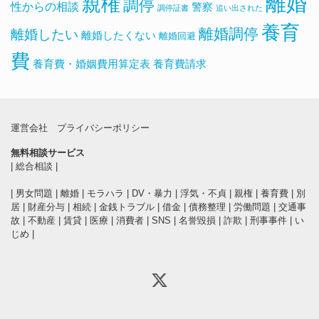
離婚
親権
調停
性からの相談
警察
調停証書
追い出された
養育
離婚調停
離婚したい
離婚したくない
離婚回避
費
養育費・婚姻費用算定表
養育費請求
運営会社
プライバシーポリシー
無料相談サービス
|
総合相談
|
|
男女問題
|
離婚
|
モラハラ
|
DV・暴力
|
浮気・不貞
|
親権
|
養育費
|
別
居
|
財産分与
|
相続
|
金銭トラブル
|
借金
|
債務整理
|
労働問題
|
交通事
故
|
不動産
|
賃貸
|
医療
|
消費者
|
SNS
|
名誉毀損
|
詐欺
|
刑事事件
|
い
じめ
|