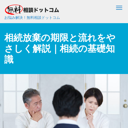
Me
お悩み解決！無料相談ドットコム
相続放棄の期限と流れをや
さしく解説｜相続の基礎知
識