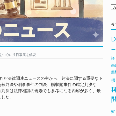
キ
D
ー
決を中心に注目事案を解説
談
婚
無
じられた法律関連ニュースの中から、判決に関する重要なト
供
高裁判決や刑事事件の判決、贈収賄事件の確定判決な
の判決は法律相談の現場でも参考になる内容が多く、最
ました。
察