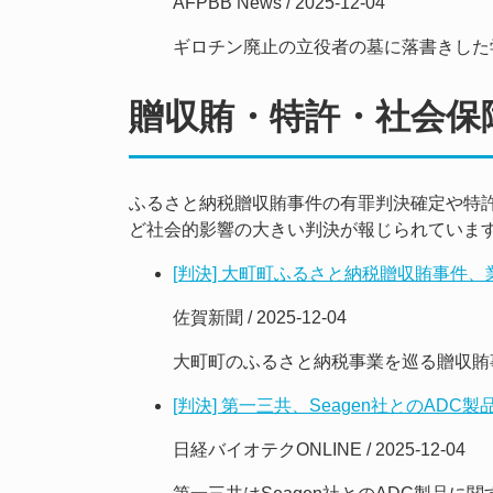
AFPBB News / 2025-12-04
ギロチン廃止の立役者の墓に落書きした
贈収賄・特許・社会保
ふるさと納税贈収賄事件の有罪判決確定や特
ど社会的影響の大きい判決が報じられていま
[判決] 大町町ふるさと納税贈収賄事件
佐賀新聞 / 2025-12-04
大町町のふるさと納税事業を巡る贈収賄
[判決] 第一三共、Seagen社とのAD
日経バイオテクONLINE / 2025-12-04