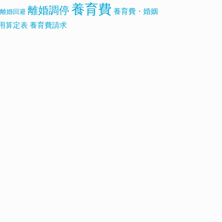
養育費
離婚調停
養育費・婚姻
離婚回避
用算定表
養育費請求