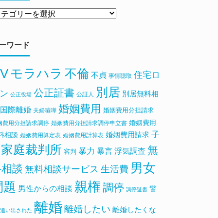
ーワード
V
モラハラ
不倫
住宅ロ
不貞
事情聴取
別居
公正証書
ン
別居無料相
公証人
公正役場
婚姻費用
国際離婚
婚姻費用分担請求
夫婦喧嘩
婚姻費用
姻費用分担請求調停
婚姻費用分担請求調停申立書
子
料相談
婚姻費用請求
婚姻費用算定表
婚姻費用計算表
家庭裁判所
無
暴力
浮気調査
暴言
審判
男女
料相談
無料相談サービス
生活費
親権
問題
調停
男性からの相談
警
調停証書
離婚
離婚したい
離婚したくな
追い出された