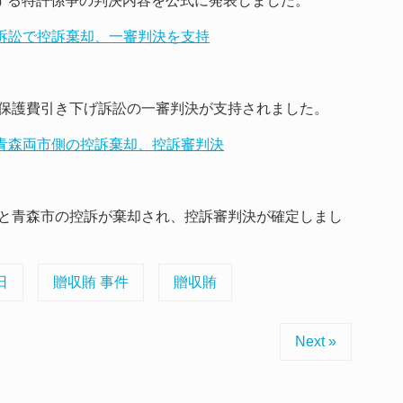
に関する特許係争の判決内容を公式に発表しました。
げ訴訟で控訴棄却、一審判決を支持
保護費引き下げ訴訟の一審判決が支持されました。
・青森両市側の控訴棄却、控訴審判決
と青森市の控訴が棄却され、控訴審判決が確定しまし
日
贈収賄 事件
贈収賄
Next »