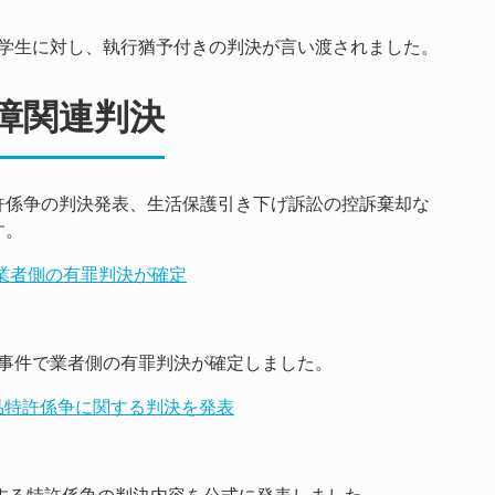
学生に対し、執行猶予付きの判決が言い渡されました。
障関連判決
許係争の判決発表、生活保護引き下げ訴訟の控訴棄却な
す。
、業者側の有罪判決が確定
事件で業者側の有罪判決が確定しました。
C製品特許係争に関する判決を発表